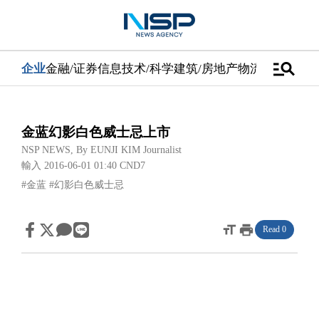
manage_search
企业
金融/证券
信息技术/科学
建筑/房地产
物流/配送
汽车
金蓝幻影白色威士忌上市
NSP NEWS
, By
EUNJI KIM Journalist
輸入 2016-06-01 01:40
CND7
#金蓝
#幻影白色威士忌
format_size
print
Read 0