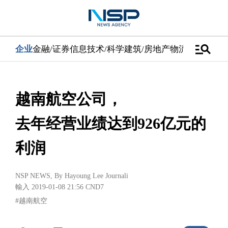
manage_search
企业
金融/证券
信息技术/科学
建筑/房地产
物流/配送
汽车
越南航空公司，
去年经营业绩达到926亿元的
利润
NSP NEWS
, By
Hayoung Lee Journali
輸入 2019-01-08 21:56
CND7
#越南航空