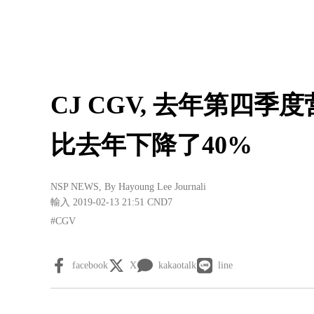
CJ CGV, 去年第四季
比去年下降了40%
NSP NEWS
, By
Hayoung Lee Journali
輸入 2019-02-13 21:51
CND7
#CGV
facebook
X
kakaotalk
line