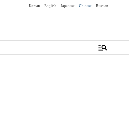
Korean
English
Japanese
Chinese
Russian
manage_search