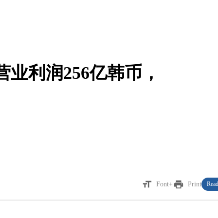
度营业利润256亿韩币，
format_size
print
Font+
Print
Read