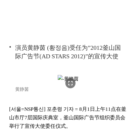
演员黄静茵 (황정음)受任为”2012釜山国
际广告节(AD STARS 2012)”的宣传大使
fullscreen
黄静茵
[서울=NSP통신] 포춘령 기자 = 8月1日上午11点在釜
山市厅7层国际庆典室，釜山国际广告节组织委员会
举行了宣传大使委任仪式。