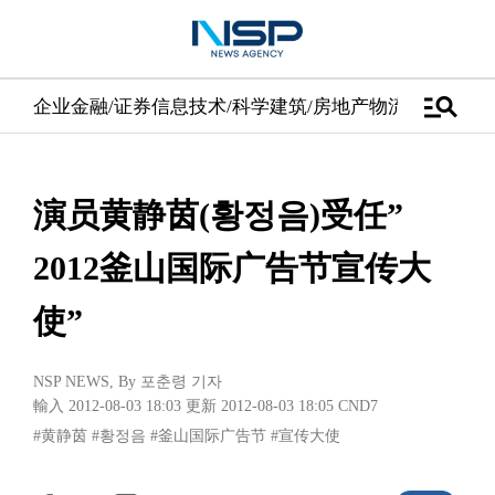
manage_search
企业
金融/证券
信息技术/科学
建筑/房地产
物流/配送
汽车
演员黄静茵(황정음)受任”
2012釜山国际广告节宣传大
使”
NSP NEWS
, By
포춘령 기자
輸入 2012-08-03 18:03
更新 2012-08-03 18:05
CND7
#黄静茵
#황정음
#釜山国际广告节
#宣传大使