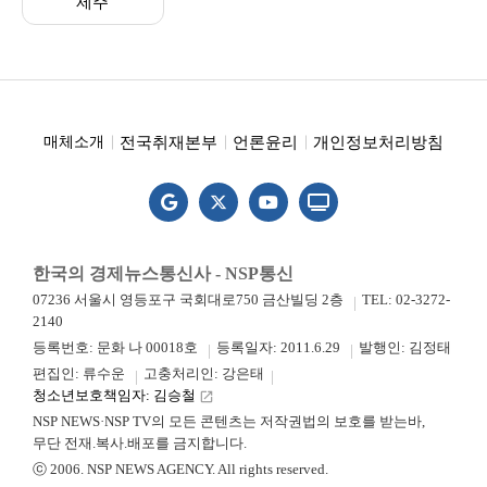
제주
전국취재본부
언론윤리
개인정보처리방침
매체소개
한국의 경제뉴스통신사 - NSP통신
07236 서울시 영등포구 국회대로750 금산빌딩 2층
TEL: 02-3272-
2140
등록번호: 문화 나 00018호
등록일자: 2011.6.29
발행인: 김정태
편집인: 류수운
고충처리인: 강은태
청소년보호책임자: 김승철
launch
NSP NEWS·NSP TV의 모든 콘텐츠는 저작권법의 보호를 받는바,
무단 전재.복사.배포를 금지합니다.
ⓒ 2006. NSP NEWS AGENCY. All rights reserved.