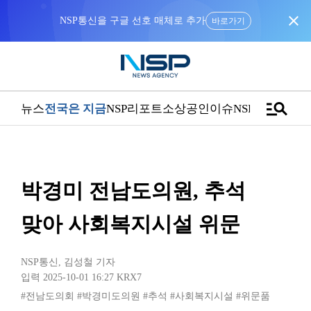
close
NSP통신을 구글 선호 매체로 추가
바로가기
manage_search
뉴스
전국은 지금
NSP리포트
소상공인
이슈
NSPTV
박경미 전남도의원, 추석
맞아 사회복지시설 위문
NSP통신
,
김성철 기자
입력 2025-10-01 16:27
KRX7
#전남도의회
#박경미도의원
#추석
#사회복지시설
#위문품