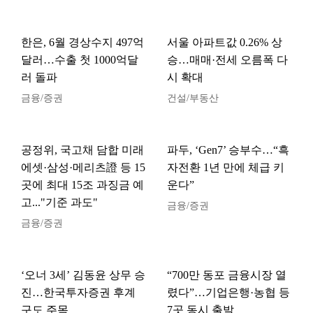
한은, 6월 경상수지 497억
서울 아파트값 0.26% 상
달러…수출 첫 1000억달
승…매매·전세 오름폭 다
러 돌파
시 확대
금융/증권
건설/부동산
공정위, 국고채 담합 미래
파두, ‘Gen7’ 승부수…“흑
에셋·삼성·메리츠證 등 15
자전환 1년 만에 체급 키
곳에 최대 15조 과징금 예
운다”
고..."기준 과도"
금융/증권
금융/증권
‘오너 3세’ 김동윤 상무 승
“700만 동포 금융시장 열
진…한국투자증권 후계
렸다”…기업은행·농협 등
구도 주목
7곳 동시 출발