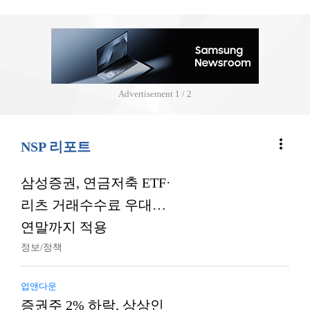
Advertisement
2 / 2
more_vert
NSP 리포트
삼성증권, 연금저축 ETF·
리츠 거래수수료 우대…
연말까지 적용
정보/정책
업앤다운
증권주 2% 하락, 상상인