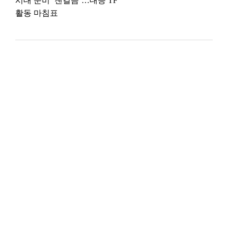
시대 준비 ‘잰걸음’…대응 TF
활동 마침표