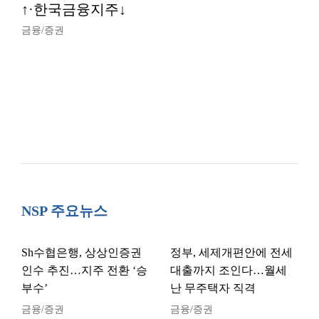
↑·한국금융지주↓
금융/증권
NSP 주요뉴스
Sh수협은행, 상상인증권
정부, 세제개편안에 전세
인수 추진…지주 전환 ‘승
대출까지 조인다…월세
부수’
난 무주택자 직격
금융/증권
금융/증권