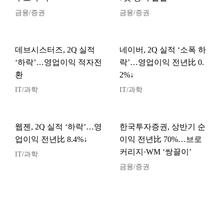
금융/증권
금융/증권
데브시스터즈, 2Q 실적
네이버, 2Q 실적 ‘소폭 하
‘하락’…영업이익 적자전
락’…영업이익 전년比 0.
환
2%↓
IT/과학
IT/과학
웹젠, 2Q 실적 ‘하락’…영
한국투자증권, 상반기 순
업이익 전년比 8.4%↓
이익 전년比 70%…브로
커리지·WM ‘쌍끌이’
IT/과학
금융/증권