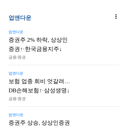
more_vert
업앤다운
업앤다운
증권주 2% 하락, 상상인
증권↑·한국금융지주↓
금융/증권
업앤다운
보험 업종 희비 엇갈려…
DB손해보험↑·삼성생명↓
금융/증권
업앤다운
증권주 상승, 상상인증권