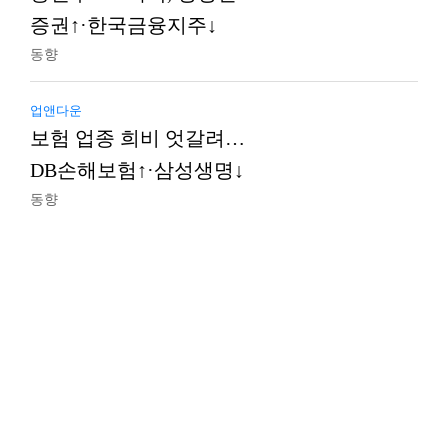
증권↑·한국금융지주↓
동향
업앤다운
보험 업종 희비 엇갈려…
DB손해보험↑·삼성생명↓
동향