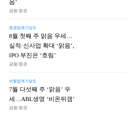
음’
금융/증권
증권업계기상도
8월 첫째 주 맑음 우세…
실적·신사업 확대 ‘맑음’,
IPO 부진은 ‘흐림’
금융/증권
보험업계기상도
7월 다섯째 주 ‘맑음’ 우
세…ABL생명 ‘비온뒤갬’
금융/증권