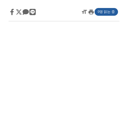
format_size
print
0명 읽는 중