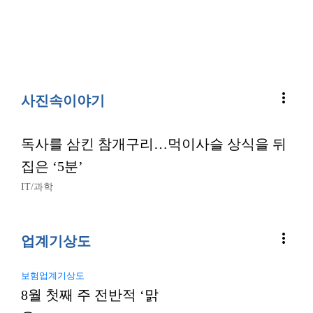
more_vert
사진속이야기
독사를 삼킨 참개구리…먹이사슬 상식을 뒤
집은 ‘5분’
IT/과학
more_vert
업계기상도
보험업계기상도
8월 첫째 주 전반적 ‘맑