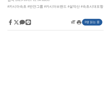
#카시아속초
#반얀그룹
#카시아브랜드
#설악산
#속초시대포항
format_size
print
0명 읽는 중