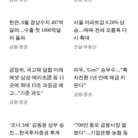
한은, 6월 경상수지 497억
서울 아파트값 0.26% 상
달러…수출 첫 1000억달
승…매매·전세 오름폭 다
러 돌파
시 확대
금융/증권
건설/부동산
공정위, 국고채 담합 미래
파두, ‘Gen7’ 승부수…“흑
에셋·삼성·메리츠證 등 15
자전환 1년 만에 체급 키
곳에 최대 15조 과징금 예
운다”
고..."기준 과도"
금융/증권
금융/증권
‘오너 3세’ 김동윤 상무 승
“700만 동포 금융시장 열
진…한국투자증권 후계
렸다”…기업은행·농협 등