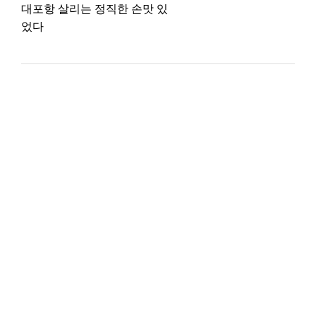
대포항 살리는 정직한 손맛 있
었다