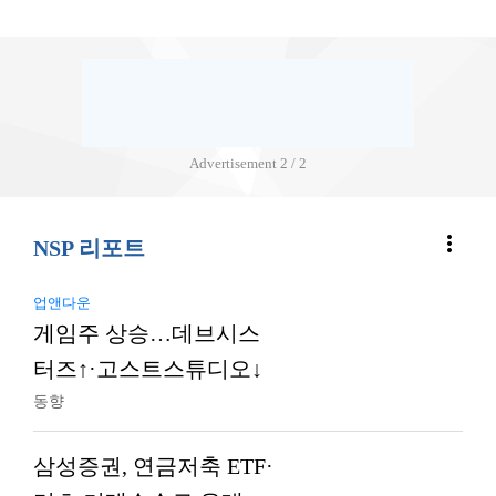
Advertisement
2 / 2
more_vert
NSP 리포트
업앤다운
게임주 상승…데브시스
터즈↑·고스트스튜디오↓
동향
삼성증권, 연금저축 ETF·