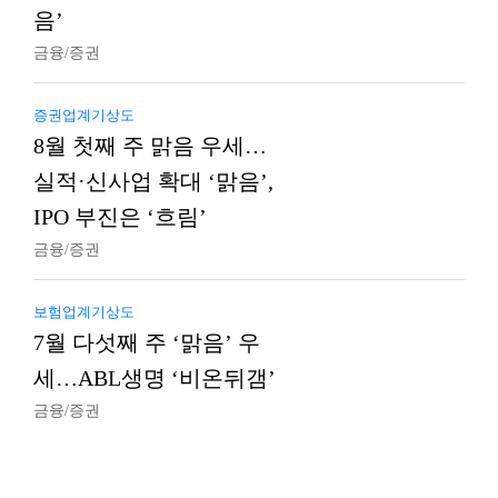
음’
금융/증권
증권업계기상도
8월 첫째 주 맑음 우세…
실적·신사업 확대 ‘맑음’,
IPO 부진은 ‘흐림’
금융/증권
보험업계기상도
7월 다섯째 주 ‘맑음’ 우
세…ABL생명 ‘비온뒤갬’
금융/증권