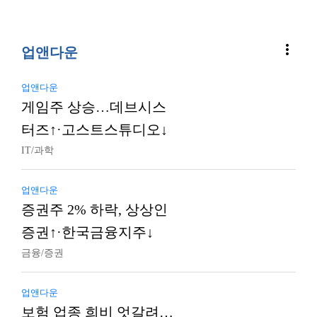
more_vert
업앤다운
업앤다운
게임주 상승…데브시스
터즈↑·고스트스튜디오↓
IT/과학
업앤다운
증권주 2% 하락, 상상인
증권↑·한국금융지주↓
금융/증권
업앤다운
보험 업종 희비 엇갈려…