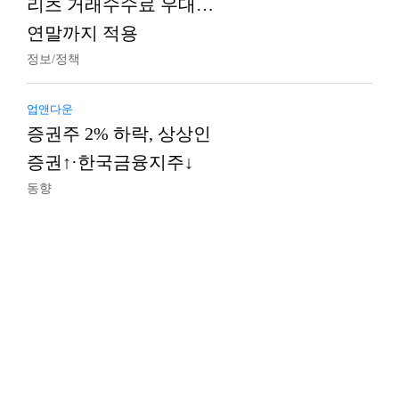
리츠 거래수수료 우대…
연말까지 적용
정보/정책
업앤다운
증권주 2% 하락, 상상인
증권↑·한국금융지주↓
동향