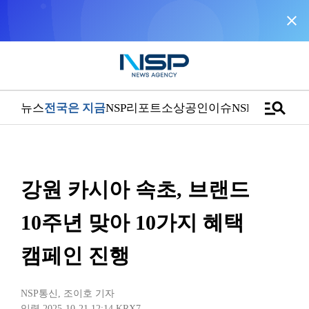
close
NSP통신을 구글 선호 매체로 추가
바로가기
manage_search
뉴스
전국은 지금
NSP리포트
소상공인
이슈
NSPTV
강원 카시아 속초, 브랜드
10주년 맞아 10가지 혜택
캠페인 진행
NSP통신
,
조이호 기자
입력 2025-10-21 12:14
KRX7