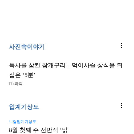
more_vert
사진속이야기
독사를 삼킨 참개구리…먹이사슬 상식을 뒤
집은 ‘5분’
IT/과학
more_vert
업계기상도
보험업계기상도
8월 첫째 주 전반적 ‘맑