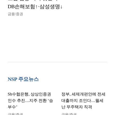
DB손해보험↑·삼성생명↓
금융/증권
NSP 주요뉴스
Sh수협은행, 상상인증권
정부, 세제개편안에 전세
인수 추진…지주 전환 ‘승
대출까지 조인다…월세
부수’
난 무주택자 직격
금융/증권
금융/증권