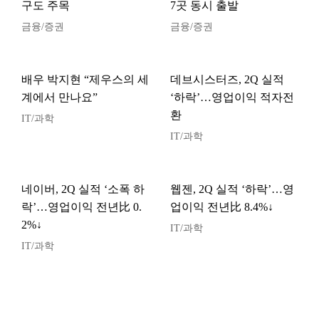
구도 주목
7곳 동시 출발
금융/증권
금융/증권
배우 박지현 “제우스의 세
데브시스터즈, 2Q 실적
계에서 만나요”
‘하락’…영업이익 적자전
환
IT/과학
IT/과학
네이버, 2Q 실적 ‘소폭 하
웹젠, 2Q 실적 ‘하락’…영
락’…영업이익 전년比 0.
업이익 전년比 8.4%↓
2%↓
IT/과학
IT/과학