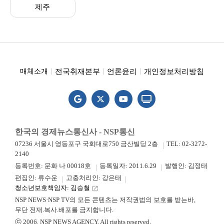
제주
전국취재본부
언론윤리
개인정보처리방침
매체소개
한국의 경제뉴스통신사 - NSP통신
07236 서울시 영등포구 국회대로750 금산빌딩 2층
TEL: 02-3272-
2140
등록번호: 문화 나 00018호
등록일자: 2011.6.29
발행인: 김정태
편집인: 류수운
고충처리인: 강은태
청소년보호책임자: 김승철
launch
NSP NEWS·NSP TV의 모든 콘텐츠는 저작권법의 보호를 받는바,
무단 전재.복사.배포를 금지합니다.
ⓒ 2006. NSP NEWS AGENCY. All rights reserved.