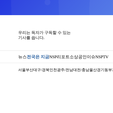
우리는 독자가 구독할 수 있는
기사를 씁니다.
뉴스
전국은 지금
NSP리포트
소상공인
이슈
NSPTV
서울
부산
대구/경북
인천
광주/전남
대전/충남
울산
경기동부