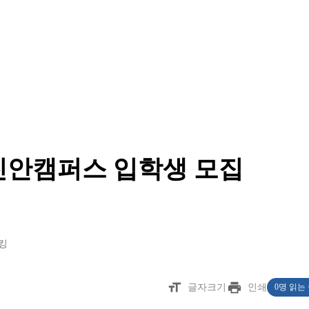
진안캠퍼스 입학생 모집
킹
format_size
print
글자크기
인쇄
0명 읽는