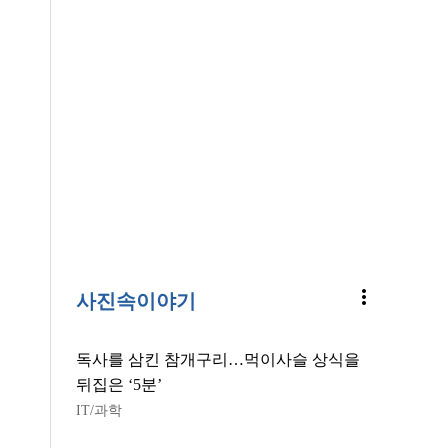
more_vert
사진속이야기
독사를 삼킨 참개구리…먹이사슬 상식을
뒤집은 ‘5분’
IT/과학