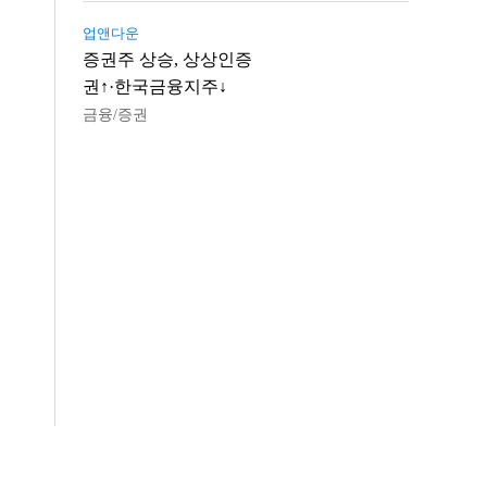
업앤다운
증권주 상승, 상상인증
권↑·한국금융지주↓
금융/증권