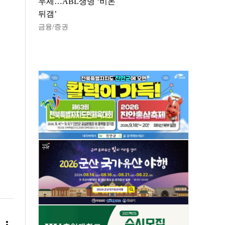
우세…ABL생명 ‘비온
뒤갬’
금융/증권