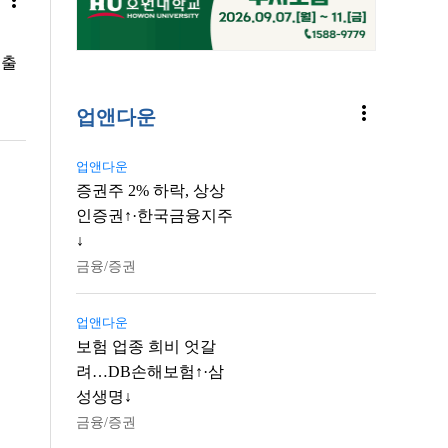
more_vert
 출
more_vert
업앤다운
업앤다운
증권주 2% 하락, 상상
인증권↑·한국금융지주
↓
금융/증권
업앤다운
보험 업종 희비 엇갈
려…DB손해보험↑·삼
성생명↓
금융/증권