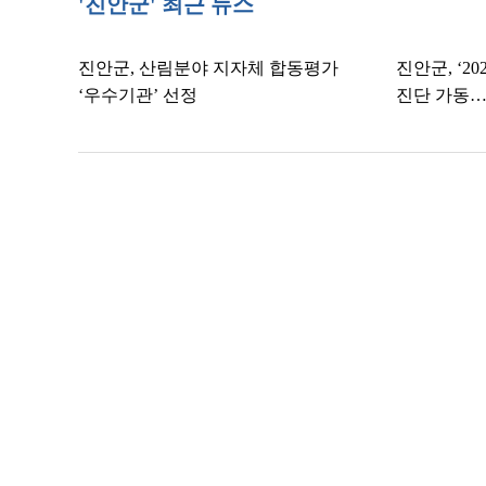
'진안군' 최근 뉴스
진안군, 산림분야 지자체 합동평가
진안군, ‘2
‘우수기관’ 선정
진단 가동…