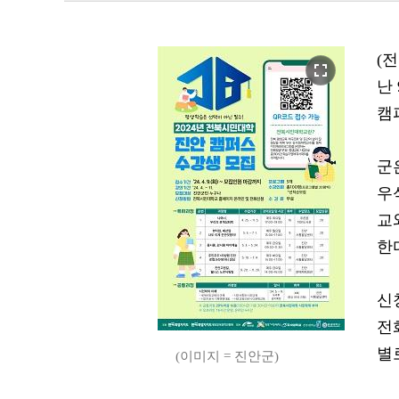
(
fullscreen
난
캠
군
우
교
한
신
전
별
(이미지 = 진안군)