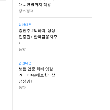
대…연말까지 적용
정보/정책
업앤다운
증권주 2% 하락, 상상
인증권↑·한국금융지주
↓
동향
업앤다운
보험 업종 희비 엇갈
려…DB손해보험↑·삼
성생명↓
동향