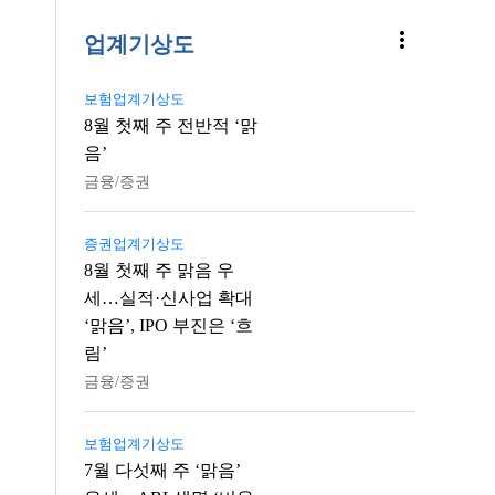
more_vert
업계기상도
보험업계기상도
8월 첫째 주 전반적 ‘맑
음’
금융/증권
증권업계기상도
8월 첫째 주 맑음 우
세…실적·신사업 확대
‘맑음’, IPO 부진은 ‘흐
림’
금융/증권
보험업계기상도
7월 다섯째 주 ‘맑음’