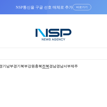
NSP통신을 구글 선호 매체로 추가
바로가기
경기남부
경기북부
강원
충북
전북
경남
경남서부
제주