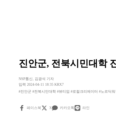
진안군, 전북시민대학 
NSP통신
,
김광석 기자
입력 2024-04-11 18:35
KRX7
#진안군
#전북시민대학
#뷰티업
#로컬크리에이터
#노르딕워
페이스북
X
카카오톡
라인