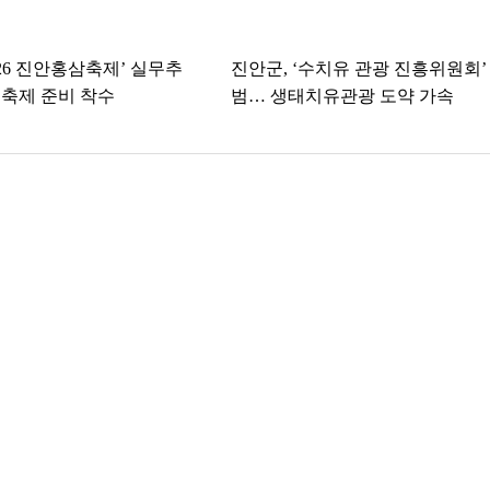
026 진안홍삼축제’ 실무추
진안군, ‘수치유 관광 진흥위원회’
축제 준비 착수
범… 생태치유관광 도약 가속