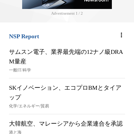
Advertisement
1 / 2
more_vert
NSP Report
サムスン電子、業界最先端の12ナノ級DRA
M量産
一般IT/科学
SKイノベーション、エコプロBMとタイア
ップ
化学/エネルギー/貿易
大韓航空、マレーシアから企業連合を承認
港と海