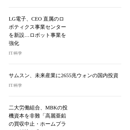
LG電子、CEO 直属のロ
ボティクス事業センター
を新設…ロボット事業を
強化
IT/科学
サムスン、未来産業に2655兆ウォンの国内投資
IT/科学
二大労働組合、MBKの投
機資本を非難「高麗亜鉛
の買収中止・ホームプラ