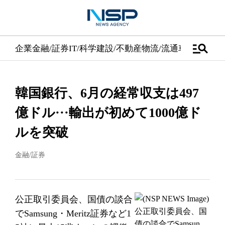
manage_search
企業
金融/証券
IT/科学
建設/不動産
物流/流通
車
医学/健康
韓国銀行、6月の経常収支は497
億ドル···輸出が初めて1000億ド
ルを突破
金融/証券
公正取引委員会、国債の談合
でSamsung・Meritz証券など1