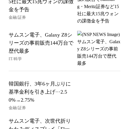
5社に最大15兆ウォンの課徴
金を予告
金融/証券
サムスン電子、Galaxy Z8シ
リーズの事前販売144万台で
歴代最多
IT/科学
韓国銀行、3年6ヶ月ぶりに
基準金利を引き上げ···2.5
0%→2.75%
金融/証券
サムスン電子、次世代折り