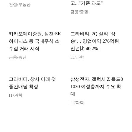
고..."기준 과도"
건설/부동산
금융/증권
카카오페이증권, 삼전·SK
그라비티, 2Q 실적 ‘상
하이닉스 등 국내주식 소
승’… 영업이익 276억원
수점 거래 시작
전년比 40.2%↑
금융/증권
IT/과학
그라비티, 창사 이래 첫
삼성전자, 갤럭시 Z 폴드8
중간배당 확정
1030 여성층까지 수요 확
대
IT/과학
IT/과학