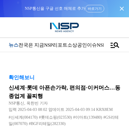
close
“우리는 독자가 구독할 수 있는 기사를 씁니다”
manage_search
뉴스
전국은 지금
NSP리포트
소상공인
이슈
NSPTV
확인해보니
신세계·롯데 아픈손가락, 편의점·이커머스…동
종업계 꼴찌행
NSP통신
,
옥한빈 기자
입력 2025-04-03 08:02
업데이트 2025-04-03 09:14
KRX8EM
#신세계(004170)
#롯데쇼핑(023530)
#이마트(139480)
#GS리테
일(007070)
#BGF리테일(282330)