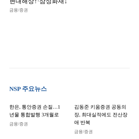
현대해상↑·삼성화재↓
금융/증권
NSP 주요뉴스
한은, 통안증권 손질…1
김동준 키움증권 공동의
년물 통합발행 3개월로
장, 최대실적에도 전산장
애 반복
금융/증권
금융/증권