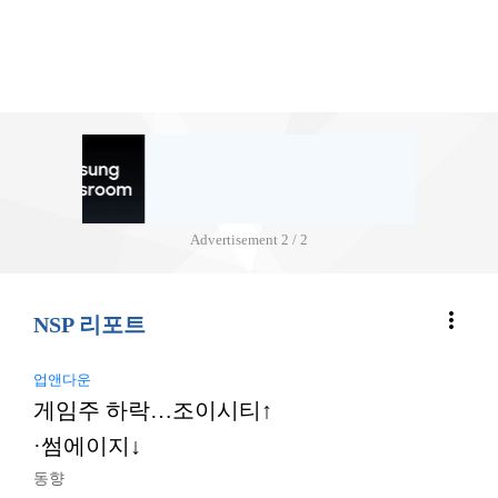
Advertisement
2 / 2
more_vert
NSP 리포트
업앤다운
게임주 하락…조이시티↑
·썸에이지↓
동향