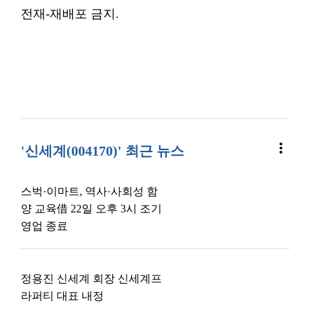
전재-재배포 금지.
more_vert
'신세계(004170)' 최근 뉴스
스벅·이마트, 역사·사회성 함
양 교육借 22일 오후 3시 조기
영업 종료
정용진 신세계 회장 신세계프
라퍼티 대표 내정