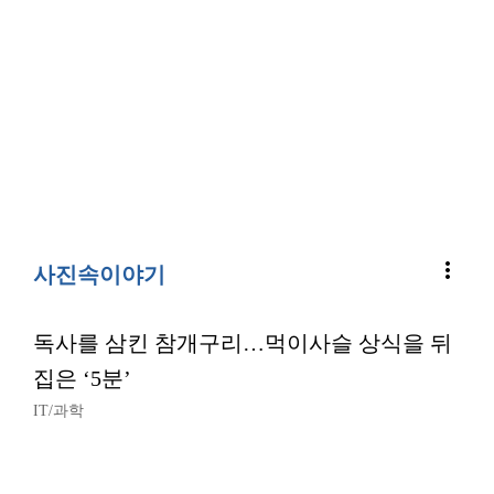
more_vert
사진속이야기
독사를 삼킨 참개구리…먹이사슬 상식을 뒤
집은 ‘5분’
IT/과학