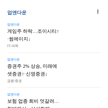
more_vert
업앤다운
업앤다운
게임주 하락…조이시티↑
·썸에이지↓
IT/과학
업앤다운
증권주 2% 상승, 미래에
셋증권↑·신영증권↓
금융/증권
업앤다운
보험 업종 희비 엇갈려…