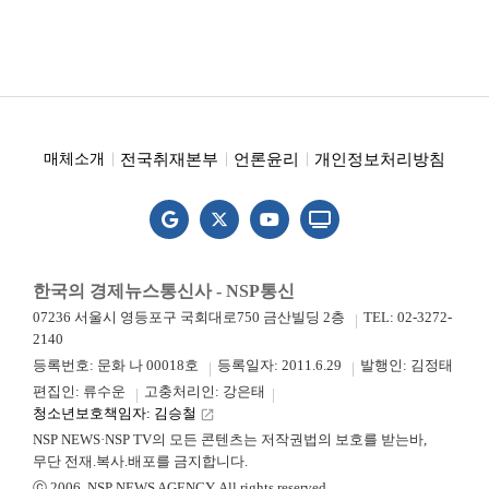
전국취재본부
언론윤리
개인정보처리방침
매체소개
한국의 경제뉴스통신사 - NSP통신
07236 서울시 영등포구 국회대로750 금산빌딩 2층
TEL: 02-3272-
2140
등록번호: 문화 나 00018호
등록일자: 2011.6.29
발행인: 김정태
편집인: 류수운
고충처리인: 강은태
청소년보호책임자: 김승철
launch
NSP NEWS·NSP TV의 모든 콘텐츠는 저작권법의 보호를 받는바,
무단 전재.복사.배포를 금지합니다.
ⓒ 2006. NSP NEWS AGENCY. All rights reserved.