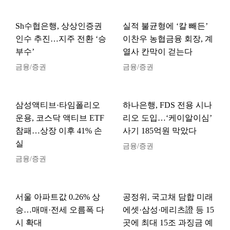
Sh수협은행, 상상인증권
실적 불균형에 ‘칼 빼든’
인수 추진…지주 전환 ‘승
이찬우 농협금융 회장, 계
부수’
열사 칸막이 걷는다
금융/증권
금융/증권
삼성액티브·타임폴리오
하나은행, FDS 전용 시나
운용, 코스닥 액티브 ETF
리오 도입…‘케이알이심’
참패…상장 이후 41% 손
사기 185억원 막았다
실
금융/증권
금융/증권
서울 아파트값 0.26% 상
공정위, 국고채 담합 미래
승…매매·전세 오름폭 다
에셋·삼성·메리츠證 등 15
시 확대
곳에 최대 15조 과징금 예