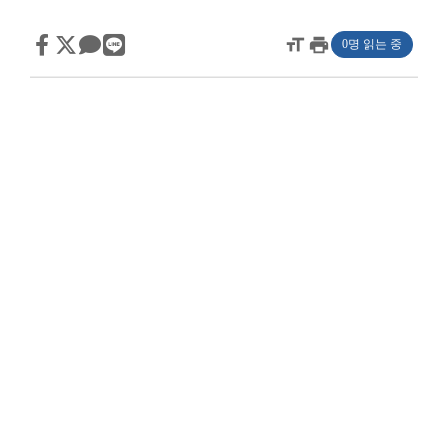
format_size
print
0명 읽는 중