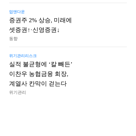
업앤다운
증권주 2% 상승, 미래에
셋증권↑·신영증권↓
동향
위기관리리스크
실적 불균형에 ‘칼 빼든’
이찬우 농협금융 회장,
계열사 칸막이 걷는다
위기관리