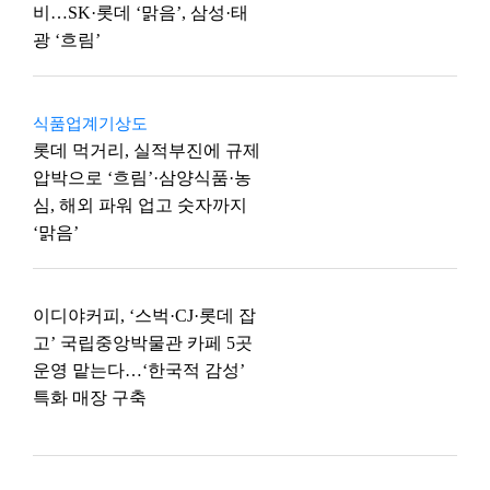
비…SK·롯데 ‘맑음’, 삼성·태
광 ‘흐림’
식품업계기상도
롯데 먹거리, 실적부진에 규제
압박으로 ‘흐림’·삼양식품·농
심, 해외 파워 업고 숫자까지
‘맑음’
이디야커피, ‘스벅·CJ·롯데 잡
고’ 국립중앙박물관 카페 5곳
운영 맡는다…‘한국적 감성’
특화 매장 구축