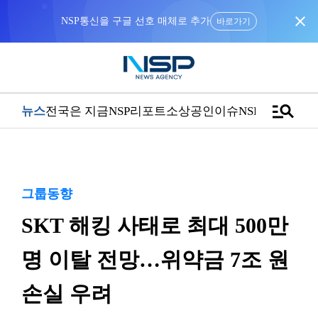
close
NSP통신을 구글 선호 매체로 추가
바로가기
manage_search
뉴스
전국은 지금
NSP리포트
소상공인
이슈
NSPTV
그룹동향
SKT 해킹 사태로 최대 500만
명 이탈 전망…위약금 7조 원
손실 우려