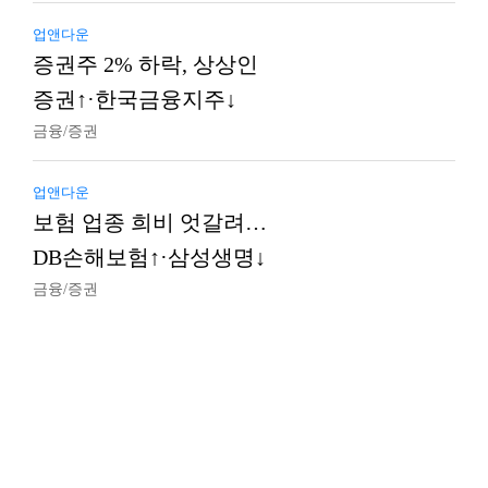
업앤다운
증권주 2% 하락, 상상인
증권↑·한국금융지주↓
금융/증권
업앤다운
보험 업종 희비 엇갈려…
DB손해보험↑·삼성생명↓
금융/증권