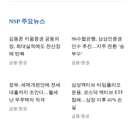
NSP 주요뉴스
김동준 키움증권 공동의
Sh수협은행, 상상인증권
장, 최대실적에도 전산장
인수 추진…지주 전환 ‘승
애 반복
부수’
금융/증권
금융/증권
정부, 세제개편안에 전세
삼성액티브·타임폴리오
대출까지 조인다…월세
운용, 코스닥 액티브 ETF
난 무주택자 직격
참패…상장 이후 41% 손
실
금융/증권
금융/증권