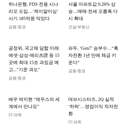
하나은행, FDS 전용 시나
서울 아파트값 0.26% 상
리오 도입…‘케이알이심’
승…매매·전세 오름폭 다
사기 185억원 막았다
시 확대
금융/증권
건설/부동산
공정위, 국고채 담합 미래
파두, ‘Gen7’ 승부수…“흑
에셋·삼성·메리츠證 등 15
자전환 1년 만에 체급 키
곳에 최대 15조 과징금 예
운다”
고..."기준 과도"
금융/증권
금융/증권
배우 박지현 “제우스의 세
데브시스터즈, 2Q 실적
계에서 만나요”
‘하락’…영업이익 적자전
환
IT/과학
IT/과학