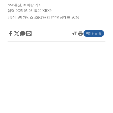
NSP통신
,
최아랑 기자
입력 2025-05-08 18:20
KRX9
#롯데
#메가박스
#SKT해킹
#유영상대표
#GM
format_size
print
0명 읽는 중