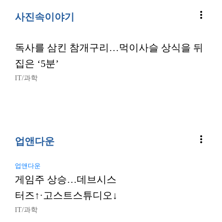
more_vert
사진속이야기
독사를 삼킨 참개구리…먹이사슬 상식을 뒤
집은 ‘5분’
IT/과학
more_vert
업앤다운
업앤다운
게임주 상승…데브시스
터즈↑·고스트스튜디오↓
IT/과학