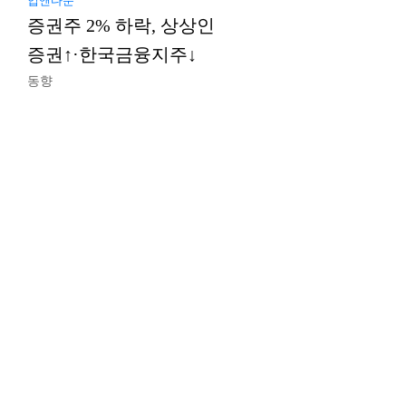
업앤다운
증권주 2% 하락, 상상인
증권↑·한국금융지주↓
동향