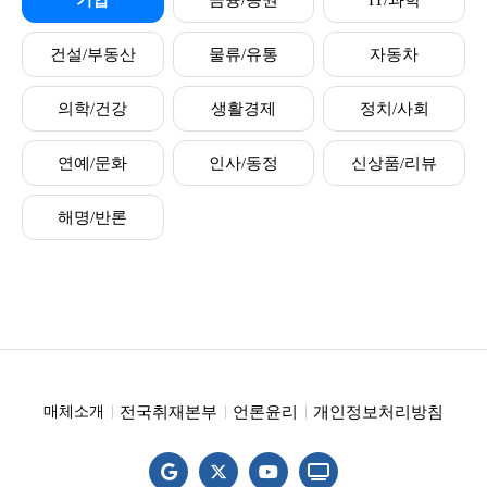
기업
금융/증권
IT/과학
건설/부동산
물류/유통
자동차
의학/건강
생활경제
정치/사회
연예/문화
인사/동정
신상품/리뷰
해명/반론
전국취재본부
언론윤리
개인정보처리방침
매체소개