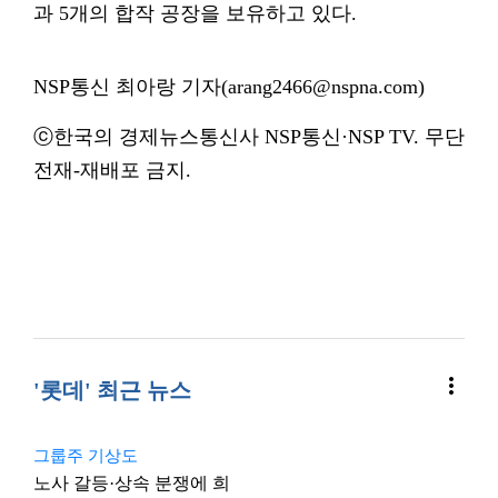
과 5개의 합작 공장을 보유하고 있다.
NSP통신 최아랑 기자(arang2466@nspna.com)
ⓒ한국의 경제뉴스통신사 NSP통신·NSP TV. 무단
전재-재배포 금지.
more_vert
'롯데' 최근 뉴스
그룹주 기상도
노사 갈등·상속 분쟁에 희