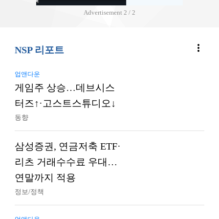
Advertisement
2 / 2
more_vert
NSP 리포트
업앤다운
게임주 상승…데브시스
터즈↑·고스트스튜디오↓
동향
삼성증권, 연금저축 ETF·
리츠 거래수수료 우대…
연말까지 적용
정보/정책