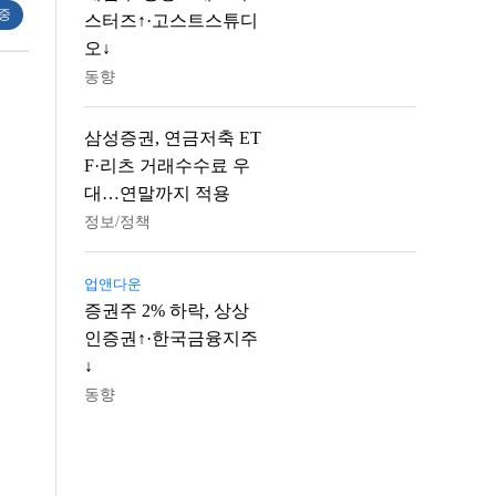
 중
스터즈↑·고스트스튜디
오↓
동향
삼성증권, 연금저축 ET
F·리츠 거래수수료 우
대…연말까지 적용
정보/정책
업앤다운
증권주 2% 하락, 상상
인증권↑·한국금융지주
↓
동향