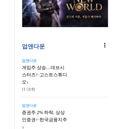
more_vert
업앤다운
업앤다운
게임주 상승…데브시
스터즈↑·고스트스튜디
오↓
IT/과학
업앤다운
증권주 2% 하락, 상상
인증권↑·한국금융지주
↓