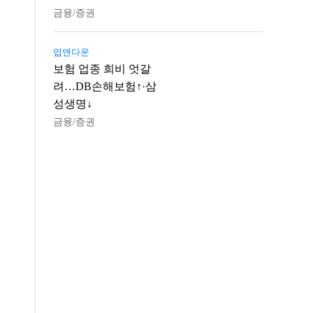
금융/증권
업앤다운
보험 업종 희비 엇갈
려…DB손해보험↑·삼
성생명↓
금융/증권