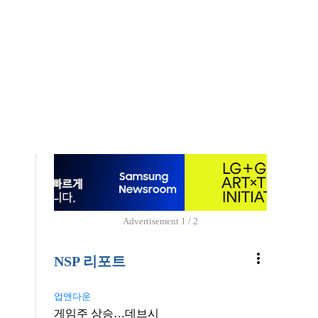
Advertisement
1 / 2
more_vert
NSP 리포트
업앤다운
게임주 상승…데브시