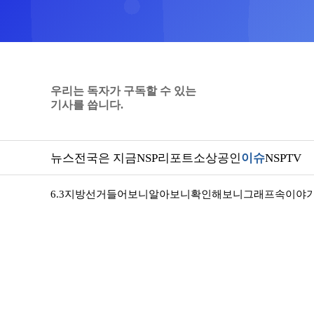
우리는 독자가 구독할 수 있는
기사를 씁니다.
뉴스
전국은 지금
NSP리포트
소상공인
이슈
NSPTV
6.3지방선거
들어보니
알아보니
확인해보니
그래프속이야