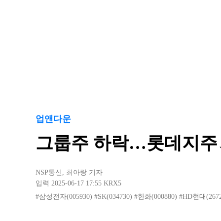
업앤다운
그룹주 하락…롯데지주↓
NSP통신
,
최아랑 기자
입력 2025-06-17 17:55
KRX5
#삼성전자(005930)
#SK(034730)
#한화(000880)
#HD현대(2672