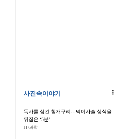
more_vert
사진속이야기
독사를 삼킨 참개구리…먹이사슬 상식을
뒤집은 ‘5분’
IT/과학