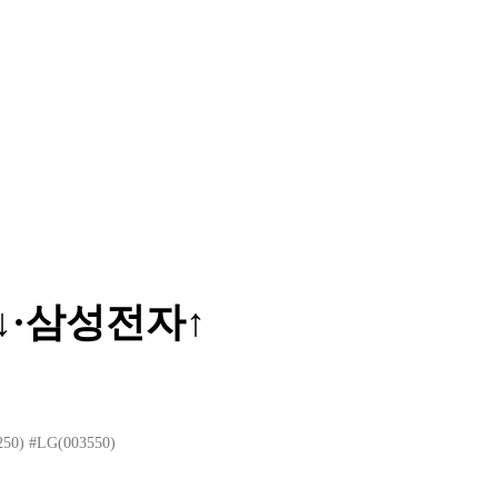
·삼성전자↑
50)
#LG(003550)