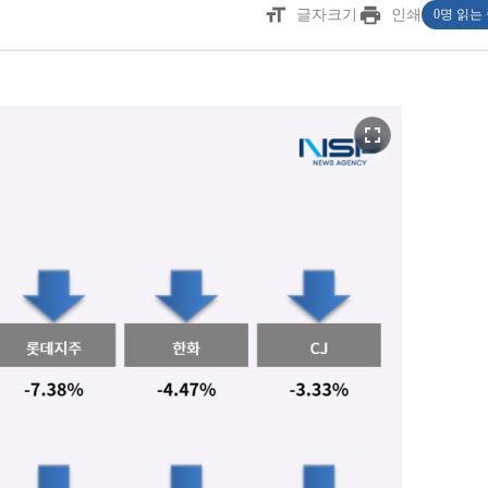
format_size
print
글자크기
인쇄
0명 읽는
fullscreen