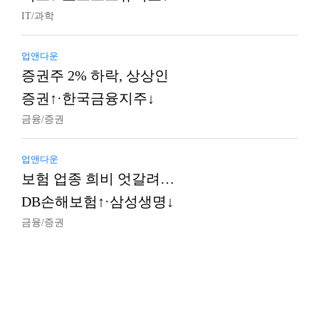
IT/과학
업앤다운
증권주 2% 하락, 상상인
증권↑·한국금융지주↓
금융/증권
업앤다운
보험 업종 희비 엇갈려…
DB손해보험↑·삼성생명↓
금융/증권