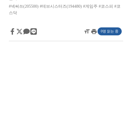
#넥써쓰(205500)
#데브시스터즈(194480)
#게임주
#코스피
#코
스닥
format_size
print
0명 읽는 중