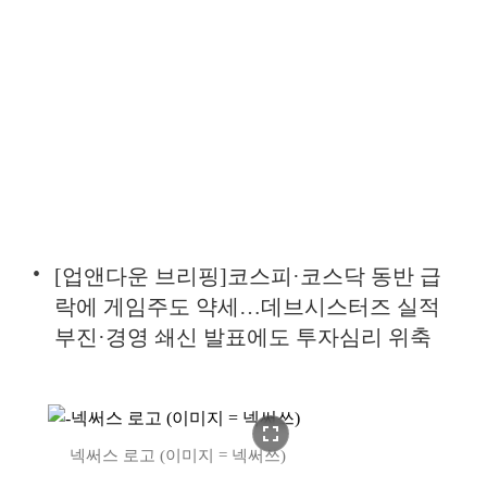
[업앤다운 브리핑]코스피·코스닥 동반 급
락에 게임주도 약세…데브시스터즈 실적
부진·경영 쇄신 발표에도 투자심리 위축
fullscreen
넥써스 로고 (이미지 = 넥써쓰)