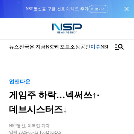
close
NSP통신을 구글 선호 매체로 추가
바로가기
manage_search
뉴스
전국은 지금
NSP리포트
소상공인
이슈
NSPTV
업앤다운
게임주 하락…넥써쓰↑·
데브시스터즈↓
NSP통신
,
이복현 기자
입력 2026-05-12 16:42
KRX5