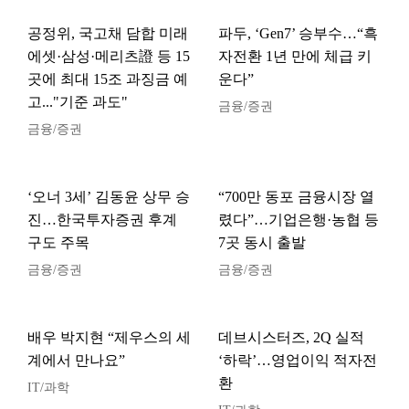
공정위, 국고채 담합 미래
파두, ‘Gen7’ 승부수…“흑
에셋·삼성·메리츠證 등 15
자전환 1년 만에 체급 키
곳에 최대 15조 과징금 예
운다”
고..."기준 과도"
금융/증권
금융/증권
‘오너 3세’ 김동윤 상무 승
“700만 동포 금융시장 열
진…한국투자증권 후계
렸다”…기업은행·농협 등
구도 주목
7곳 동시 출발
금융/증권
금융/증권
배우 박지현 “제우스의 세
데브시스터즈, 2Q 실적
계에서 만나요”
‘하락’…영업이익 적자전
환
IT/과학