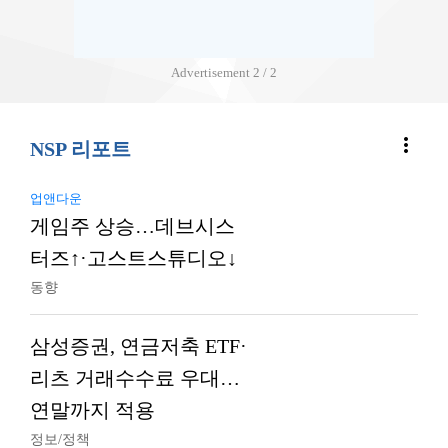
Advertisement
2 / 2
more_vert
NSP 리포트
업앤다운
게임주 상승…데브시스
터즈↑·고스트스튜디오↓
동향
삼성증권, 연금저축 ETF·
리츠 거래수수료 우대…
연말까지 적용
정보/정책