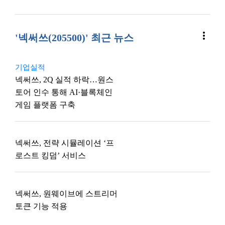
more_vert
'넥써쓰(205500)' 최근 뉴스
기업실적
넥써쓰, 2Q 실적 하락…원스
토어 인수 통해 AI·블록체인
게임 플랫폼 구축
넥써쓰, 전략 시뮬레이션 ‘프
로스트 킹덤’ 서비스
넥써쓰, 원웨이브에 스트리머
토큰 기능 적용