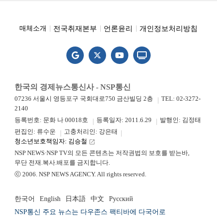
전국취재본부
언론윤리
개인정보처리방침
매체소개
한국의 경제뉴스통신사 - NSP통신
07236 서울시 영등포구 국회대로750 금산빌딩 2층
TEL: 02-3272-
2140
등록번호: 문화 나 00018호
등록일자: 2011.6.29
발행인: 김정태
편집인: 류수운
고충처리인: 강은태
청소년보호책임자: 김승철
launch
NSP NEWS·NSP TV의 모든 콘텐츠는 저작권법의 보호를 받는바,
무단 전재.복사.배포를 금지합니다.
ⓒ 2006. NSP NEWS AGENCY. All rights reserved.
한국어
English
日本語
中文
Русский
NSP통신 주요 뉴스는 다우존스 팩티바에 다국어로