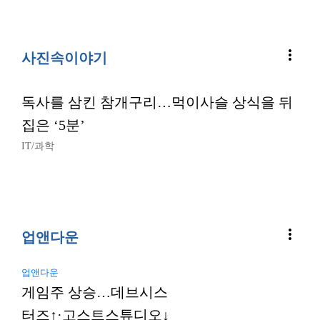
more_vert
사진속이야기
독사를 삼킨 참개구리…먹이사슬 상식을 뒤
집은 ‘5분’
IT/과학
more_vert
업앤다운
업앤다운
게임주 상승…데브시스
터즈↑·고스트스튜디오↓