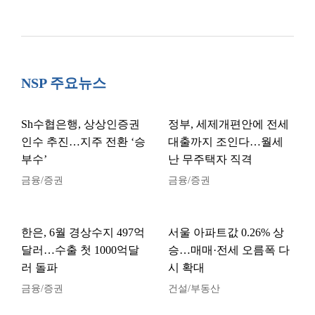
NSP 주요뉴스
Sh수협은행, 상상인증권
정부, 세제개편안에 전세
인수 추진…지주 전환 ‘승
대출까지 조인다…월세
부수’
난 무주택자 직격
금융/증권
금융/증권
한은, 6월 경상수지 497억
서울 아파트값 0.26% 상
달러…수출 첫 1000억달
승…매매·전세 오름폭 다
러 돌파
시 확대
금융/증권
건설/부동산