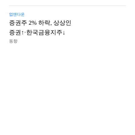
업앤다운
증권주 2% 하락, 상상인
증권↑·한국금융지주↓
동향