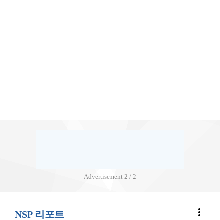
Advertisement
2 / 2
more_vert
NSP 리포트