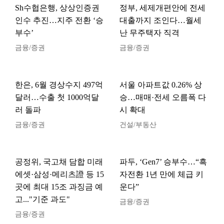
Sh수협은행, 상상인증권
정부, 세제개편안에 전세
인수 추진…지주 전환 ‘승
대출까지 조인다…월세
부수’
난 무주택자 직격
금융/증권
금융/증권
한은, 6월 경상수지 497억
서울 아파트값 0.26% 상
달러…수출 첫 1000억달
승…매매·전세 오름폭 다
러 돌파
시 확대
금융/증권
건설/부동산
공정위, 국고채 담합 미래
파두, ‘Gen7’ 승부수…“흑
에셋·삼성·메리츠證 등 15
자전환 1년 만에 체급 키
곳에 최대 15조 과징금 예
운다”
고..."기준 과도"
금융/증권
금융/증권