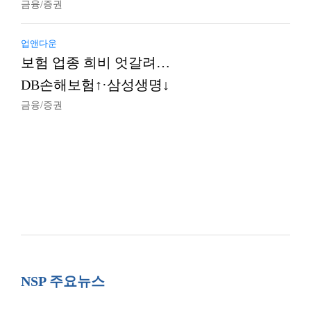
금융/증권
업앤다운
보험 업종 희비 엇갈려…
DB손해보험↑·삼성생명↓
금융/증권
NSP 주요뉴스