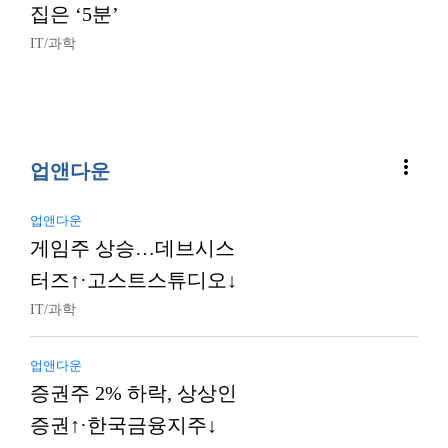
집은 ‘5분’
IT/과학
more_vert
업앤다운
업앤다운
게임주 상승…데브시스
터즈↑·고스트스튜디오↓
IT/과학
업앤다운
증권주 2% 하락, 상상인
증권↑·한국금융지주↓