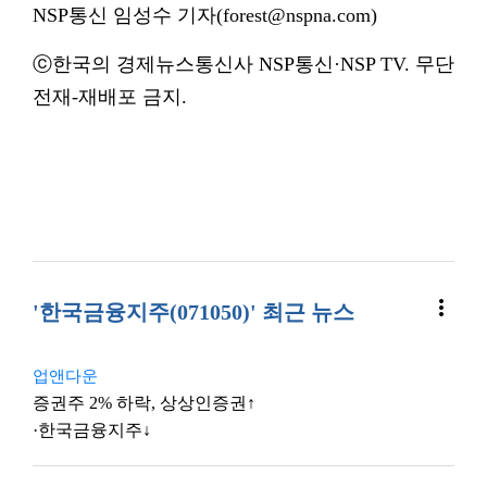
NSP통신 임성수 기자(forest@nspna.com)
ⓒ한국의 경제뉴스통신사 NSP통신·NSP TV. 무단
전재-재배포 금지.
more_vert
'한국금융지주(071050)' 최근 뉴스
업앤다운
증권주 2% 하락, 상상인증권↑
·한국금융지주↓