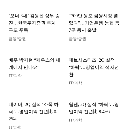
‘오너 3세’ 김동윤 상무 승
“700만 동포 금융시장 열
진…한국투자증권 후계
렸다”…기업은행·농협 등
구도 주목
7곳 동시 출발
금융/증권
금융/증권
배우 박지현 “제우스의 세
데브시스터즈, 2Q 실적
계에서 만나요”
‘하락’…영업이익 적자전
환
IT/과학
IT/과학
네이버, 2Q 실적 ‘소폭 하
웹젠, 2Q 실적 ‘하락’…영
락’…영업이익 전년比 0.
업이익 전년比 8.4%↓
2%↓
IT/과학
IT/과학