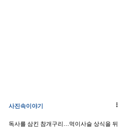
more_vert
사진속이야기
독사를 삼킨 참개구리…먹이사슬 상식을 뒤