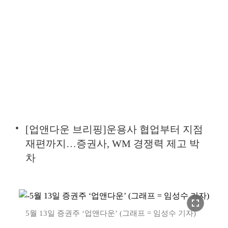
[업앤다운 브리핑]운용사 협업부터 지점
재편까지…증권사, WM 경쟁력 제고 박
차
fullscreen
5월 13일 증권주 ‘업앤다운’ (그래프 = 임성수 기자)