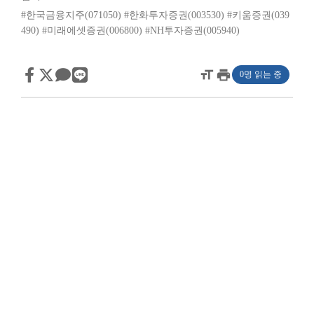
#한국금융지주(071050)
#한화투자증권(003530)
#키움증권(039
490)
#미래에셋증권(006800)
#NH투자증권(005940)
format_size
print
0명 읽는 중