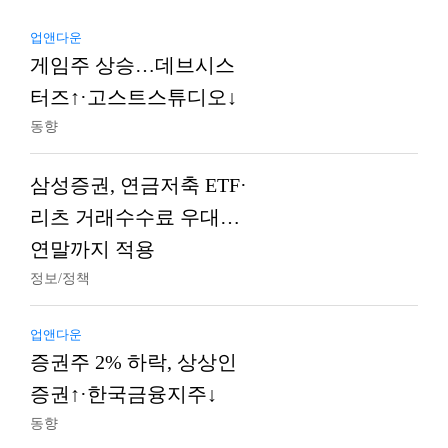
업앤다운
게임주 상승…데브시스
터즈↑·고스트스튜디오↓
동향
삼성증권, 연금저축 ETF·
리츠 거래수수료 우대…
연말까지 적용
정보/정책
업앤다운
증권주 2% 하락, 상상인
증권↑·한국금융지주↓
동향