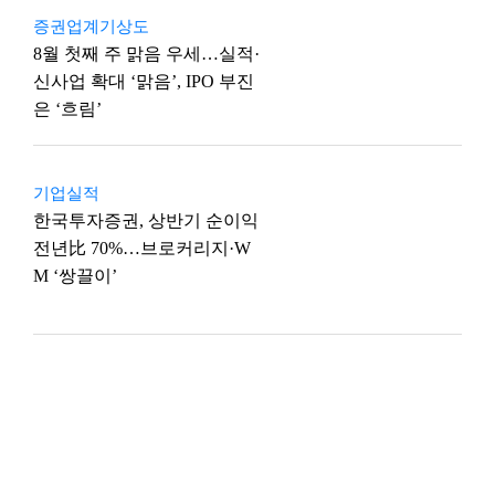
증권업계기상도
8월 첫째 주 맑음 우세…실적·
신사업 확대 ‘맑음’, IPO 부진
은 ‘흐림’
기업실적
한국투자증권, 상반기 순이익
전년比 70%…브로커리지·W
M ‘쌍끌이’