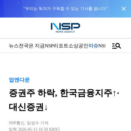
close
“우리는 독자가 구독할 수 있는 기사를 씁니다”
manage_search
뉴스
전국은 지금
NSP리포트
소상공인
이슈
NSPTV
업앤다운
증권주 하락, 한국금융지주↑·
대신증권↓
NSP통신
,
임성수 기자
입력 2026-05-13 16:50
KRX5