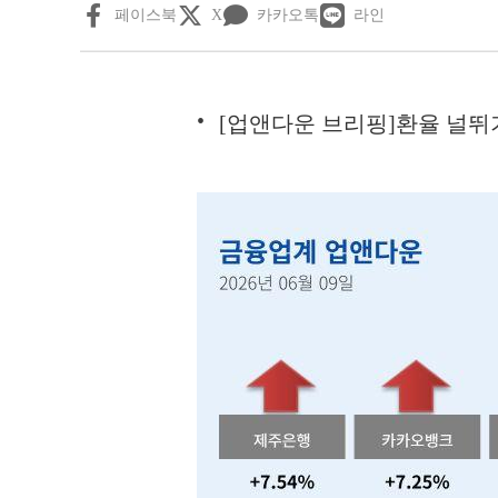
페이스북
X
카카오톡
라인
[업앤다운 브리핑]환율 널뛰