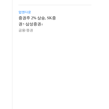
업앤다운
증권주 2% 상승, SK증
권↑·삼성증권↓
금융/증권