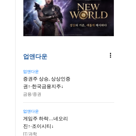
more_vert
업앤다운
업앤다운
증권주 상승, 상상인증
권↑·한국금융지주↓
금융/증권
업앤다운
게임주 하락…네오리
진↑·조이시티↓
IT/과학