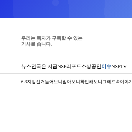
우리는 독자가 구독할 수 있는
기사를 씁니다.
뉴스
전국은 지금
NSP리포트
소상공인
이슈
NSPTV
6.3지방선거
들어보니
알아보니
확인해보니
그래프속이야