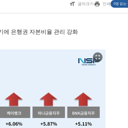
format_size
print
글자크기
인쇄
0명 읽는
기에 은행권 자본비율 관리 강화
fullscreen