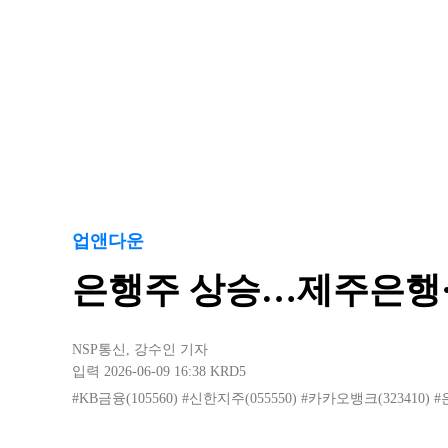
업앤다운
은행주 상승…제주은행
NSP통신
,
강수인 기자
입력 2026-06-09 16:38
KRD5
#KB금융(105560)
#신한지주(055550)
#카카오뱅크(323410)
#