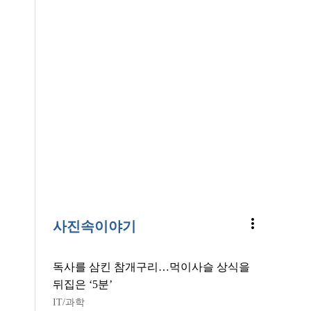
more_vert
사진속이야기
독사를 삼킨 참개구리…먹이사슬 상식을
뒤집은 ‘5분’
IT/과학