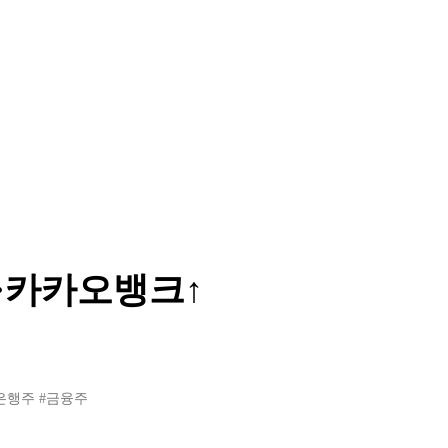
·카카오뱅크↑
은행주
#금융주