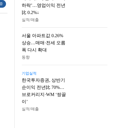
 중
하락’…영업이익 전년
比 0.2%↓
실적/매출
서울 아파트값 0.26%
상승…매매·전세 오름
폭 다시 확대
동향
기업실적
한국투자증권, 상반기
순이익 전년比 70%…
브로커리지·WM ‘쌍끌
이’
실적/매출