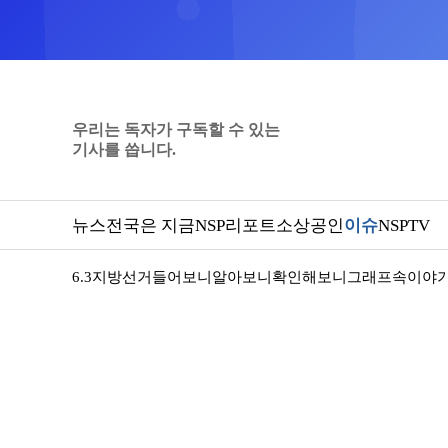
우리는 독자가 구독할 수 있는
기사를 씁니다.
뉴스
전국은 지금
NSP리포트
소상공인
이슈
NSPTV
6.3지방선거
들어보니
알아보니
확인해보니
그래프속이야