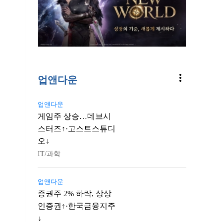
more_vert
업앤다운
업앤다운
게임주 상승…데브시
스터즈↑·고스트스튜디
오↓
IT/과학
업앤다운
증권주 2% 하락, 상상
인증권↑·한국금융지주
↓