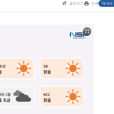
format_size
print
글자크기
인쇄
1명 읽는
fullscreen