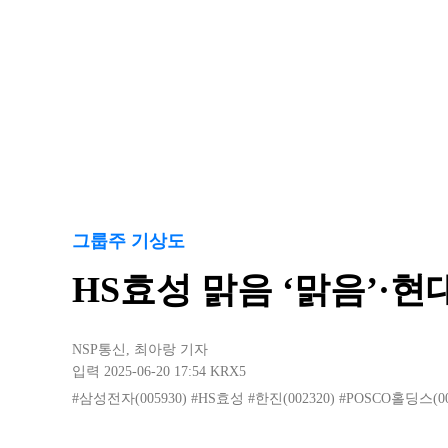
그룹주 기상도
HS효성 맑음 ‘맑음’·현
NSP통신
,
최아랑 기자
입력 2025-06-20 17:54
KRX5
#삼성전자(005930)
#HS효성
#한진(002320)
#POSCO홀딩스(00