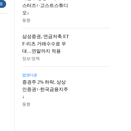
 중
스터즈↑·고스트스튜디
오↓
동향
삼성증권, 연금저축 ET
F·리츠 거래수수료 우
대…연말까지 적용
정보/정책
업앤다운
증권주 2% 하락, 상상
인증권↑·한국금융지주
↓
동향