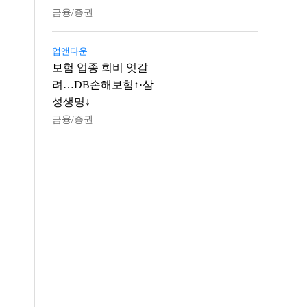
금융/증권
업앤다운
보험 업종 희비 엇갈
려…DB손해보험↑·삼
성생명↓
금융/증권