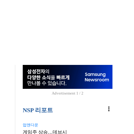
Advertisement
1 / 2
more_vert
NSP 리포트
업앤다운
게임주 상승…데브시