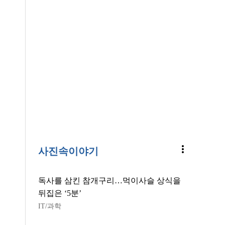
more_vert
사진속이야기
독사를 삼킨 참개구리…먹이사슬 상식을
뒤집은 ‘5분’
IT/과학