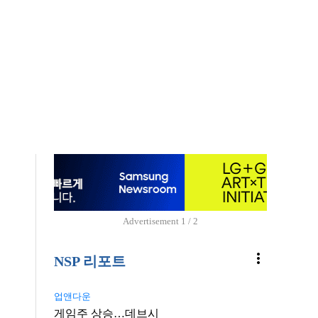
Advertisement
1 / 2
more_vert
NSP 리포트
업앤다운
게임주 상승…데브시