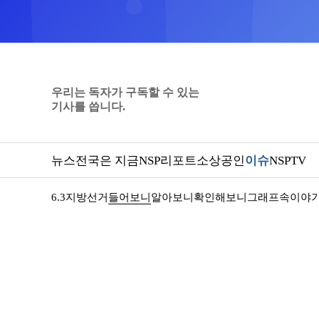
우리는 독자가 구독할 수 있는
기사를 씁니다.
뉴스
전국은 지금
NSP리포트
소상공인
이슈
NSPTV
6.3지방선거
들어보니
알아보니
확인해보니
그래프속이야