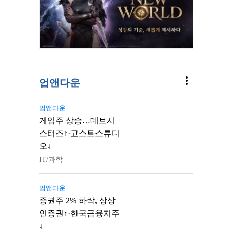
more_vert
업앤다운
업앤다운
게임주 상승…데브시
스터즈↑·고스트스튜디
오↓
IT/과학
업앤다운
증권주 2% 하락, 상상
인증권↑·한국금융지주
↓