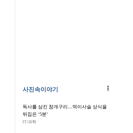
more_vert
사진속이야기
독사를 삼킨 참개구리…먹이사슬 상식을
뒤집은 ‘5분’
IT/과학