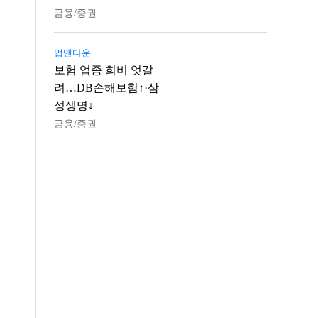
금융/증권
업앤다운
보험 업종 희비 엇갈
려…DB손해보험↑·삼
성생명↓
금융/증권