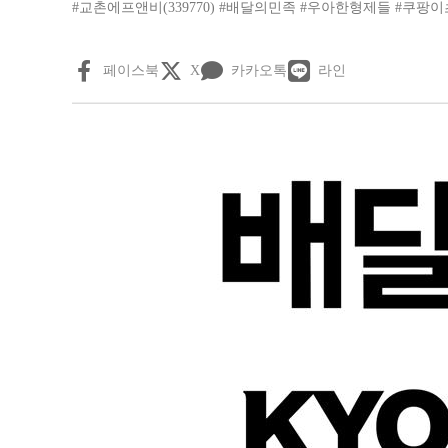
#교촌에프앤비(339770)
#배달의민족
#우아한형제들
#쿠팡이
페이스북
X
카카오톡
라인