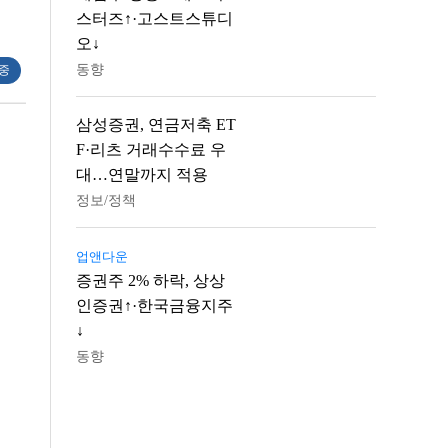
스터즈↑·고스트스튜디
오↓
동향
 중
삼성증권, 연금저축 ET
F·리츠 거래수수료 우
대…연말까지 적용
정보/정책
업앤다운
증권주 2% 하락, 상상
인증권↑·한국금융지주
↓
동향