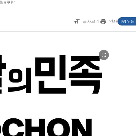
츠
#쿠팡
format_size
print
글자크기
인쇄
0명 읽는
fullscreen