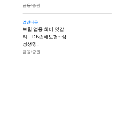
금융/증권
업앤다운
보험 업종 희비 엇갈
려…DB손해보험↑·삼
성생명↓
금융/증권