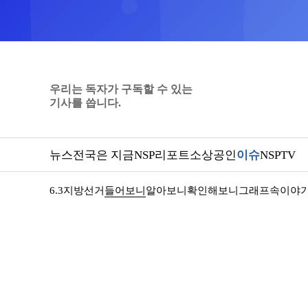
우리는 독자가 구독할 수 있는
기사를 씁니다.
뉴스
전국은 지금
NSP리포트
소상공인
이슈
NSPTV
6.3지방선거
들어보니
알아보니
확인해보니
그래프속이야