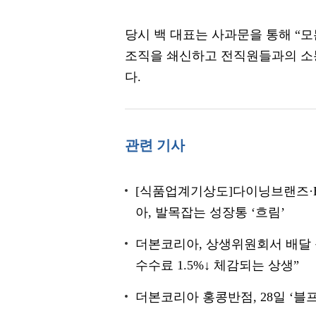
당시 백 대표는 사과문을 통해 “모
조직을 쇄신하고 전직원들과의 소통
다.
관련 기사
[식품업계기상도]다이닝브랜즈·BB
아, 발목잡는 성장통 ‘흐림’
더본코리아, 상생위원회서 배달 
수수료 1.5%↓ 체감되는 상생”
더본코리아 홍콩반점, 28일 ‘블프