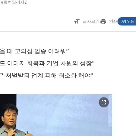
#흑백요리사2
format_size
print
글자크기
인쇄
0명 읽는
을 때 고의성 입증 어려워”
드 이미지 회복과 기업 차원의 성장”
은 처벌받되 업계 피해 최소화 해야”
fullscreen