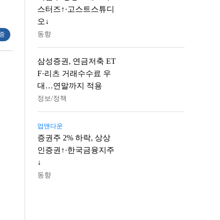
스터즈↑·고스트스튜디
오↓
동향
 중
삼성증권, 연금저축 ET
F·리츠 거래수수료 우
대…연말까지 적용
정보/정책
업앤다운
증권주 2% 하락, 상상
인증권↑·한국금융지주
↓
동향