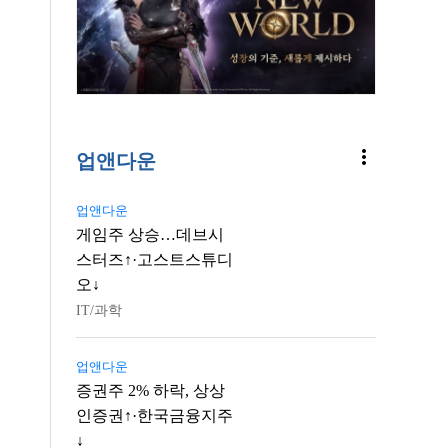
more_vert
업앤다운
업앤다운
게임주 상승…데브시
스터즈↑·고스트스튜디
오↓
IT/과학
업앤다운
증권주 2% 하락, 상상
인증권↑·한국금융지주
↓