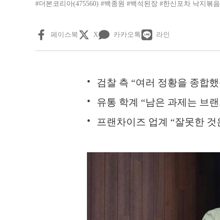
#더본코리아(475560)
#백종원
#백석된장
#한신포차 낙지볶음
페이스북
X
카카오톡
라인
검찰 측 “여러 정황을 종합했
유통 학계 “남은 과제는 브랜
프랜차이즈 업계 “잘못한 것