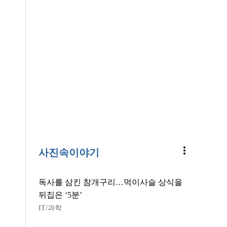
more_vert
사진속이야기
독사를 삼킨 참개구리…먹이사슬 상식을
뒤집은 ‘5분’
IT/과학