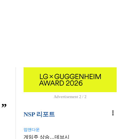
Advertisement
2 / 2
”
more_vert
NSP 리포트
업앤다운
게임주 상승…데브시