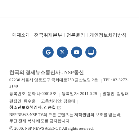
전국취재본부
언론윤리
개인정보처리방침
매체소개
한국의 경제뉴스통신사 - NSP통신
07236 서울시 영등포구 국회대로750 금산빌딩 2층
TEL: 02-3272-
2140
등록번호: 문화 나 00018호
등록일자: 2011.6.29
발행인: 김정태
편집인: 류수운
고충처리인: 강은태
청소년보호책임자: 김승철
launch
NSP NEWS·NSP TV의 모든 콘텐츠는 저작권법의 보호를 받는바,
무단 전재.복사.배포를 금지합니다.
ⓒ 2006. NSP NEWS AGENCY. All rights reserved.