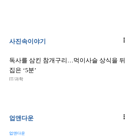
more_vert
사진속이야기
독사를 삼킨 참개구리…먹이사슬 상식을 뒤
집은 ‘5분’
IT/과학
more_vert
업앤다운
업앤다운