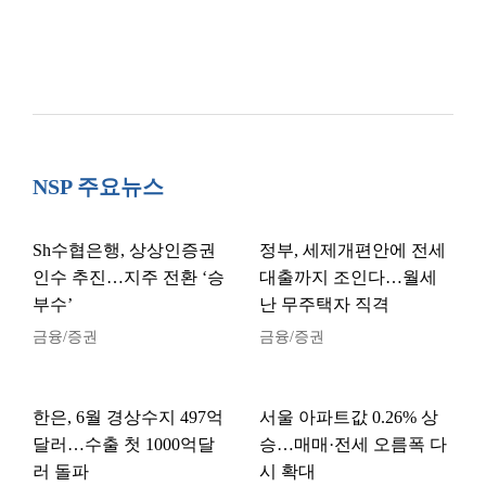
NSP 주요뉴스
Sh수협은행, 상상인증권
정부, 세제개편안에 전세
인수 추진…지주 전환 ‘승
대출까지 조인다…월세
부수’
난 무주택자 직격
금융/증권
금융/증권
한은, 6월 경상수지 497억
서울 아파트값 0.26% 상
달러…수출 첫 1000억달
승…매매·전세 오름폭 다
러 돌파
시 확대