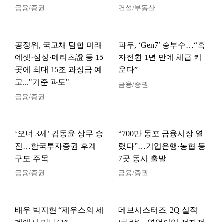
금융/증권
건설/부동산
공정위, 국고채 담합 미래
파두, ‘Gen7’ 승부수…“흑
에셋·삼성·메리츠證 등 15
자전환 1년 만에 체급 키
곳에 최대 15조 과징금 예
운다”
고..."기준 과도"
금융/증권
금융/증권
‘오너 3세’ 김동윤 상무 승
“700만 동포 금융시장 열
진…한국투자증권 후계
렸다”…기업은행·농협 등
구도 주목
7곳 동시 출발
금융/증권
금융/증권
배우 박지현 “제우스의 세
데브시스터즈, 2Q 실적