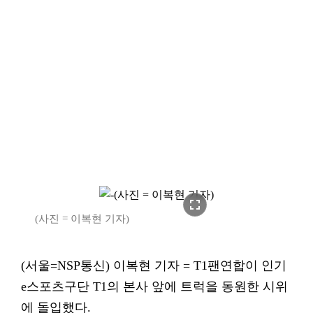
fullscreen
(사진 = 이복현 기자)
(서울=NSP통신) 이복현 기자 = T1팬연합이 인기
e스포츠구단 T1의 본사 앞에 트럭을 동원한 시위
에 돌입했다.