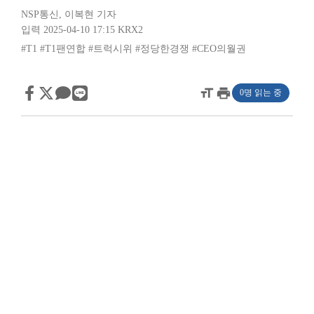
NSP통신
,
이복현 기자
입력 2025-04-10 17:15
KRX2
#T1
#T1팬연합
#트럭시위
#정당한경쟁
#CEO의월권
format_size
print
0명 읽는 중