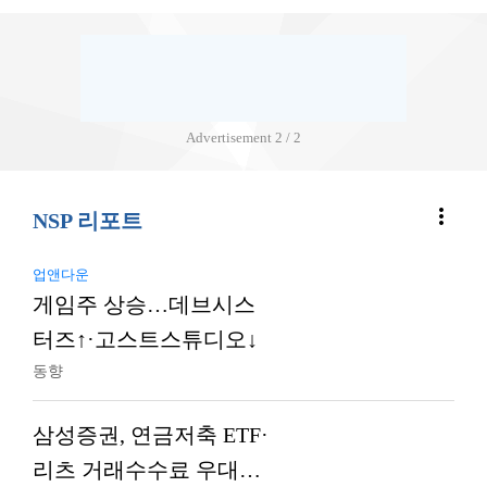
Advertisement
2 / 2
more_vert
NSP 리포트
업앤다운
게임주 상승…데브시스
터즈↑·고스트스튜디오↓
동향
삼성증권, 연금저축 ETF·
리츠 거래수수료 우대…