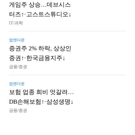
게임주 상승…데브시스
터즈↑·고스트스튜디오↓
IT/과학
업앤다운
증권주 2% 하락, 상상인
증권↑·한국금융지주↓
금융/증권
업앤다운
보험 업종 희비 엇갈려…
DB손해보험↑·삼성생명↓
금융/증권