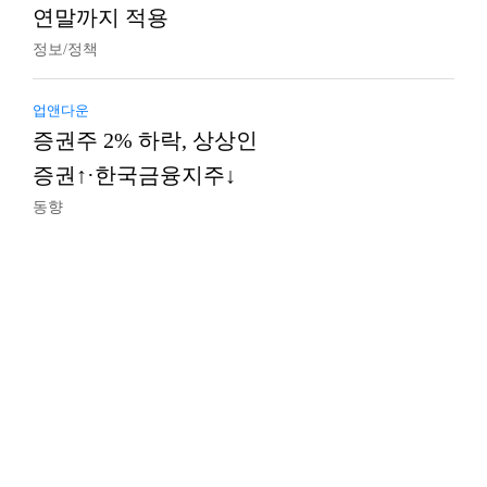
연말까지 적용
정보/정책
업앤다운
증권주 2% 하락, 상상인
증권↑·한국금융지주↓
동향