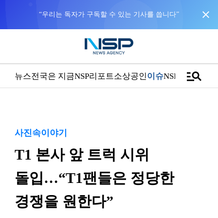
close
“우리는 독자가 구독할 수 있는 기사를 씁니다”
manage_search
뉴스
전국은 지금
NSP리포트
소상공인
이슈
NSPTV
사진속이야기
T1 본사 앞 트럭 시위
돌입…“T1팬들은 정당한
경쟁을 원한다”