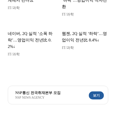
계에서 만나요”
‘하락’…영업이익 적자전
환
IT/과학
IT/과학
네이버, 2Q 실적 ‘소폭 하
웹젠, 2Q 실적 ‘하락’…영
락’…영업이익 전년比 0.
업이익 전년比 8.4%↓
2%↓
IT/과학
IT/과학
NSP통신 전국취재본부 모집
보기
NSP NEWS AGENCY