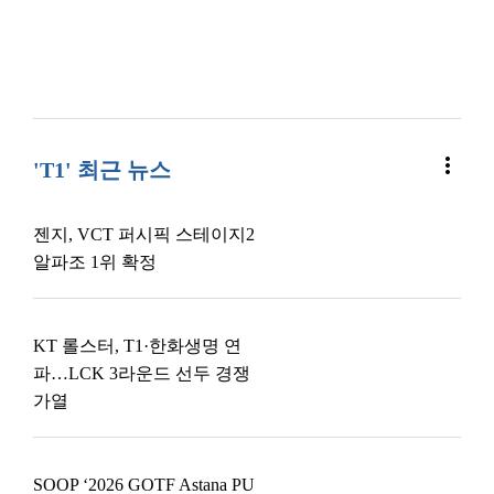
more_vert
'T1' 최근 뉴스
젠지, VCT 퍼시픽 스테이지2
알파조 1위 확정
KT 롤스터, T1·한화생명 연
파…LCK 3라운드 선두 경쟁
가열
SOOP ‘2026 GOTF Astana PU