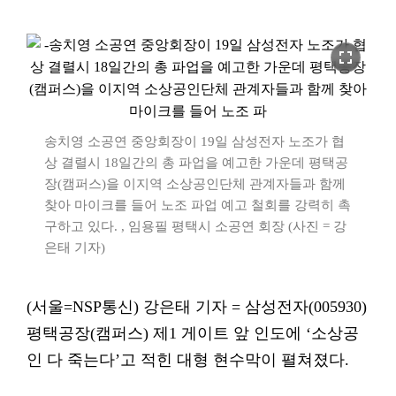
fullscreen
송치영 소공연 중앙회장이 19일 삼성전자 노조가 협
상 결렬시 18일간의 총 파업을 예고한 가운데 평택공
장(캠퍼스)을 이지역 소상공인단체 관계자들과 함께
찾아 마이크를 들어 노조 파업 예고 철회를 강력히 촉
구하고 있다. , 임용필 평택시 소공연 회장 (사진 = 강
은태 기자)
(서울=NSP통신) 강은태 기자 = 삼성전자(005930)
평택공장(캠퍼스) 제1 게이트 앞 인도에 ‘소상공
인 다 죽는다’고 적힌 대형 현수막이 펼쳐졌다.