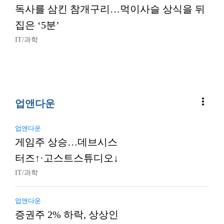
독사를 삼킨 참개구리…먹이사슬 상식을 뒤
집은 ‘5분’
IT/과학
more_vert
업앤다운
업앤다운
게임주 상승…데브시스
터즈↑·고스트스튜디오↓
IT/과학
업앤다운
증권주 2% 하락, 상상인