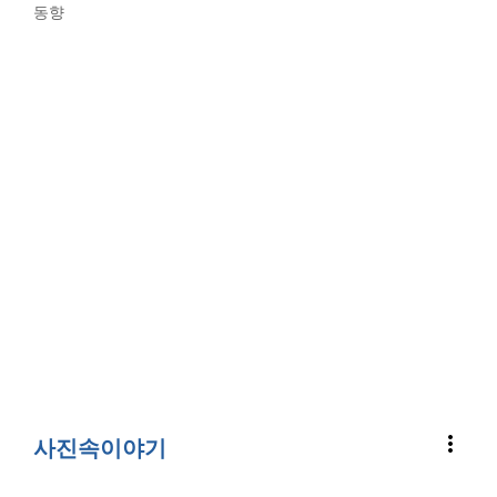
동향
more_vert
사진속이야기