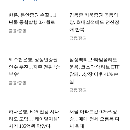
한은, 통안증권 손질…1
김동준 키움증권 공동의
년물 통합발행 3개월로
장, 최대실적에도 전산장
애 반복
금융/증권
금융/증권
Sh수협은행, 상상인증권
삼성액티브·타임폴리오
인수 추진…지주 전환 ‘승
운용, 코스닥 액티브 ETF
부수’
참패…상장 이후 41% 손
실
금융/증권
금융/증권
하나은행, FDS 전용 시나
서울 아파트값 0.26% 상
리오 도입…‘케이알이심’
승…매매·전세 오름폭 다
사기 185억원 막았다
시 확대