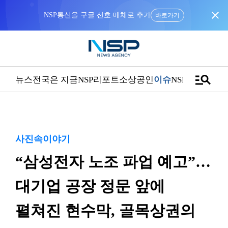
close
바로가기
manage_search
뉴스
전국은 지금
NSP리포트
소상공인
이슈
NSPTV
사진속이야기
“삼성전자 노조 파업 예고”…
대기업 공장 정문 앞에
펼쳐진 현수막, 골목상권의