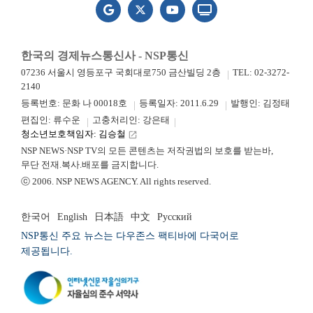
한국의 경제뉴스통신사 - NSP통신
07236 서울시 영등포구 국회대로750 금산빌딩 2층
TEL: 02-3272-
2140
등록번호: 문화 나 00018호
등록일자: 2011.6.29
발행인: 김정태
편집인: 류수운
고충처리인: 강은태
청소년보호책임자: 김승철
launch
NSP NEWS·NSP TV의 모든 콘텐츠는 저작권법의 보호를 받는바,
무단 전재.복사.배포를 금지합니다.
ⓒ 2006. NSP NEWS AGENCY. All rights reserved.
한국어
English
日本語
中文
Русский
NSP통신 주요 뉴스는 다우존스 팩티바에 다국어로
제공됩니다.