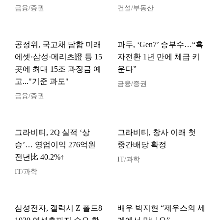
금융/증권
건설/부동산
공정위, 국고채 담합 미래
파두, ‘Gen7’ 승부수…“흑
에셋·삼성·메리츠證 등 15
자전환 1년 만에 체급 키
곳에 최대 15조 과징금 예
운다”
고..."기준 과도"
금융/증권
금융/증권
그라비티, 2Q 실적 ‘상
그라비티, 창사 이래 첫
승’… 영업이익 276억원
중간배당 확정
전년比 40.2%↑
IT/과학
IT/과학
삼성전자, 갤럭시 Z 폴드8
배우 박지현 “제우스의 세