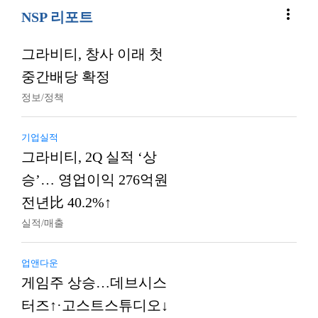
more_vert
NSP 리포트
그라비티, 창사 이래 첫
중간배당 확정
정보/정책
기업실적
그라비티, 2Q 실적 ‘상
승’… 영업이익 276억원
전년比 40.2%↑
실적/매출
업앤다운
게임주 상승…데브시스
터즈↑·고스트스튜디오↓