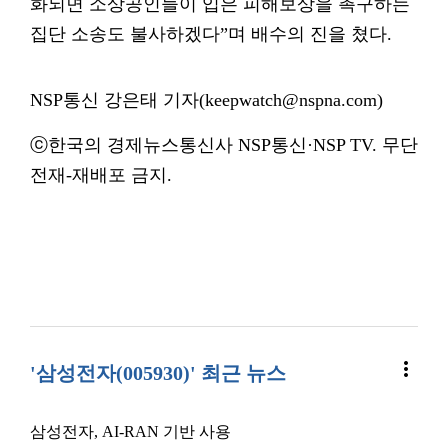
화되면 소상공인들이 입은 피해보상을 촉구하는
집단 소송도 불사하겠다”며 배수의 진을 쳤다.
NSP통신 강은태 기자(keepwatch@nspna.com)
ⓒ한국의 경제뉴스통신사 NSP통신·NSP TV. 무단
전재-재배포 금지.
more_vert
'삼성전자(005930)' 최근 뉴스
삼성전자, AI-RAN 기반 사용