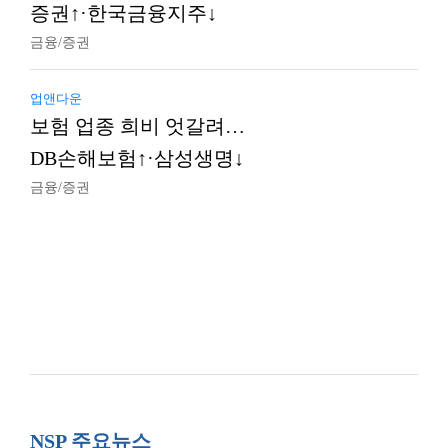
증권↑·한국금융지주↓
금융/증권
업앤다운
보험 업종 희비 엇갈려…
DB손해보험↑·삼성생명↓
금융/증권
NSP 주요뉴스