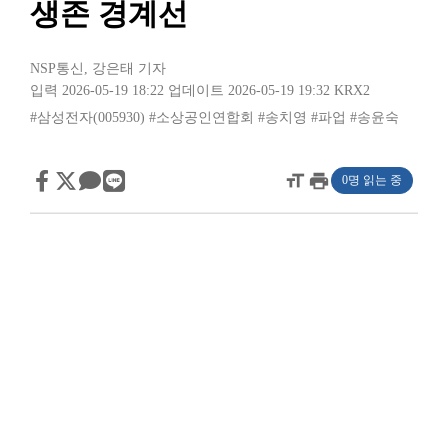
생존 경계선
NSP통신
,
강은태 기자
입력 2026-05-19 18:22
업데이트 2026-05-19 19:32
KRX2
#삼성전자(005930)
#소상공인연합회
#송치영
#파업
#송윤숙
format_size
print
0명 읽는 중