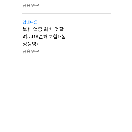
금융/증권
업앤다운
보험 업종 희비 엇갈
려…DB손해보험↑·삼
성생명↓
금융/증권