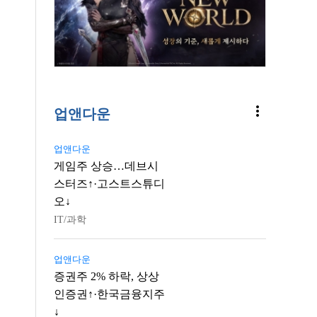
more_vert
업앤다운
업앤다운
게임주 상승…데브시
스터즈↑·고스트스튜디
오↓
IT/과학
업앤다운
증권주 2% 하락, 상상
인증권↑·한국금융지주
↓