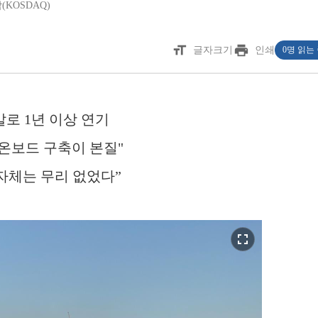
(KOSDAQ)
format_size
print
글자크기
인쇄
0명 읽는
말로 1년 이상 연기
 "온보드 구축이 본질"
 자체는 무리 없었다”
fullscreen