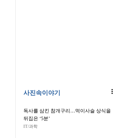
more_vert
사진속이야기
독사를 삼킨 참개구리…먹이사슬 상식을
뒤집은 ‘5분’
IT/과학