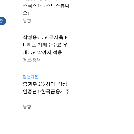
스터즈↑·고스트스튜디
오↓
동향
 중
삼성증권, 연금저축 ET
F·리츠 거래수수료 우
대…연말까지 적용
정보/정책
업앤다운
증권주 2% 하락, 상상
인증권↑·한국금융지주
↓
동향