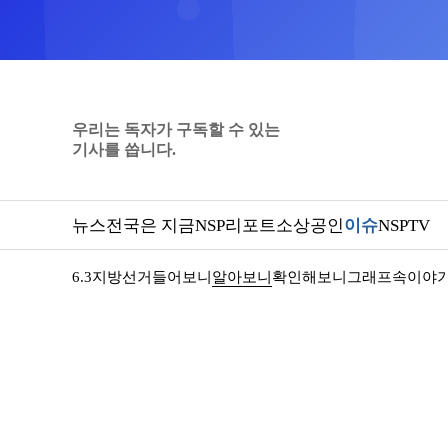
우리는 독자가 구독할 수 있는
기사를 씁니다.
뉴스
전국은 지금
NSP리포트
소상공인
이슈
NSPTV
6.3지방선거
들어보니
알아보니
확인해보니
그래프속이야