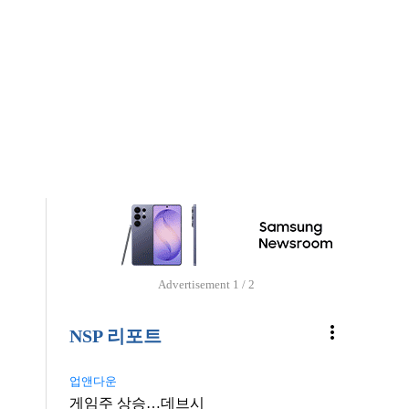
Advertisement
1 / 2
more_vert
NSP 리포트
업앤다운
게임주 상승…데브시