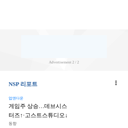
Advertisement
2 / 2
more_vert
NSP 리포트
업앤다운
게임주 상승…데브시스
터즈↑·고스트스튜디오↓
동향