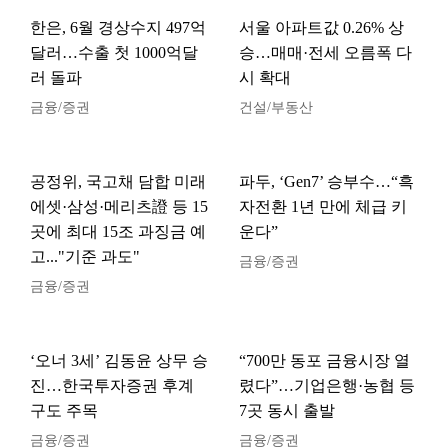
한은, 6월 경상수지 497억
서울 아파트값 0.26% 상
달러…수출 첫 1000억달
승…매매·전세 오름폭 다
러 돌파
시 확대
금융/증권
건설/부동산
공정위, 국고채 담합 미래
파두, ‘Gen7’ 승부수…“흑
에셋·삼성·메리츠證 등 15
자전환 1년 만에 체급 키
곳에 최대 15조 과징금 예
운다”
고..."기준 과도"
금융/증권
금융/증권
‘오너 3세’ 김동윤 상무 승
“700만 동포 금융시장 열
진…한국투자증권 후계
렸다”…기업은행·농협 등
구도 주목
7곳 동시 출발
금융/증권
금융/증권