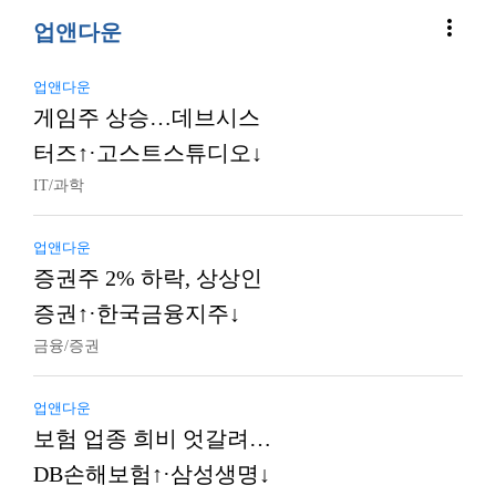
more_vert
업앤다운
업앤다운
게임주 상승…데브시스
터즈↑·고스트스튜디오↓
IT/과학
업앤다운
증권주 2% 하락, 상상인
증권↑·한국금융지주↓
금융/증권
업앤다운
보험 업종 희비 엇갈려…
DB손해보험↑·삼성생명↓