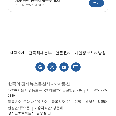
NSP통신 전국취재본부 모집
보기
NSP NEWS AGENCY
전국취재본부
언론윤리
개인정보처리방침
매체소개
한국의 경제뉴스통신사 - NSP통신
07236 서울시 영등포구 국회대로750 금산빌딩 2층
TEL: 02-3272-
2140
등록번호: 문화 나 00018호
등록일자: 2011.6.29
발행인: 김정태
편집인: 류수운
고충처리인: 강은태
청소년보호책임자: 김승철
launch