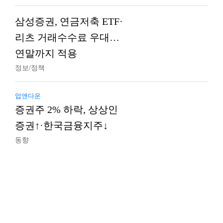
삼성증권, 연금저축 ETF·
리츠 거래수수료 우대…
연말까지 적용
정보/정책
업앤다운
증권주 2% 하락, 상상인
증권↑·한국금융지주↓
동향