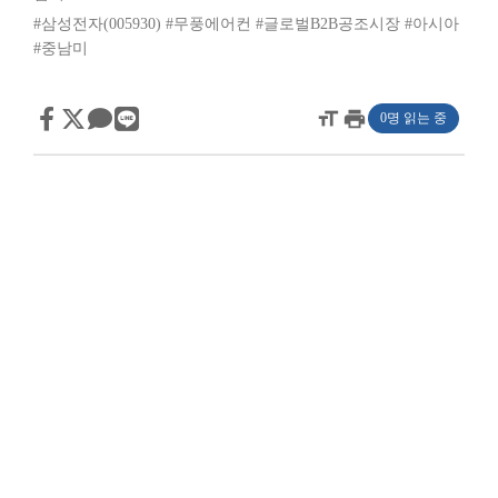
#삼성전자(005930)
#무풍에어컨
#글로벌B2B공조시장
#아시아
#중남미
format_size
print
0명 읽는 중