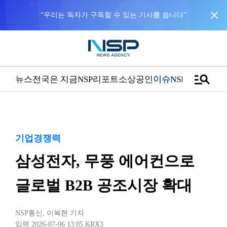
close
“우리는 독자가 구독할 수 있는 기사를 씁니다”
manage_search
뉴스
전국은 지금
NSP리포트
소상공인
이슈
NSPTV
기업경쟁력
삼성전자, 무풍 에어컨으로
글로벌 B2B 공조시장 확대
NSP통신
,
이복현 기자
입력 2026-07-06 13:05
KRX3