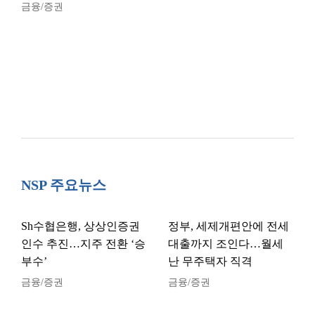
금융/증권
NSP 주요뉴스
Sh수협은행, 상상인증권
정부, 세제개편안에 전세
인수 추진…지주 전환 ‘승
대출까지 조인다…월세
부수’
난 무주택자 직격
금융/증권
금융/증권