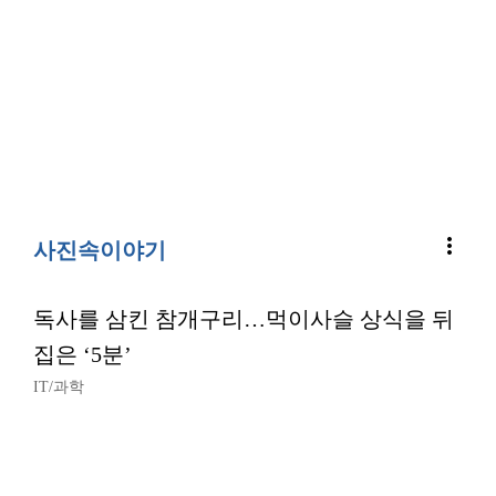
more_vert
사진속이야기
독사를 삼킨 참개구리…먹이사슬 상식을 뒤
집은 ‘5분’
IT/과학