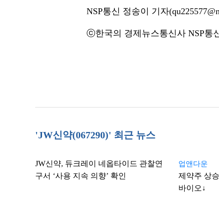
NSP통신 정송이 기자(qu225577@ns
ⓒ한국의 경제뉴스통신사 NSP통신·
'JW신약(067290)' 최근 뉴스
JW신약, 듀크레이 네옵타이드 관찰연
업앤다운
구서 ‘사용 지속 의향’ 확인
제약주 상승
바이오↓