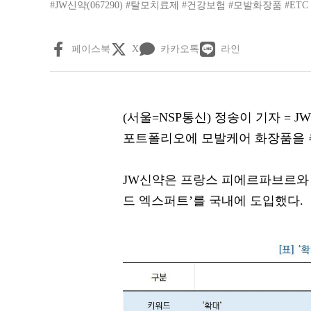
#JW신약(067290)
#탈모치료제
#건강보험
#모발화장품
#ETC
페이스북
X
카카오톡
라인
(서울=NSP통신) 정송이 기자 = 
포트폴리오에 모발케어 화장품을 
JW신약은 프랑스 피에르파브르와
드 엑스퍼트’를 국내에 도입했다.