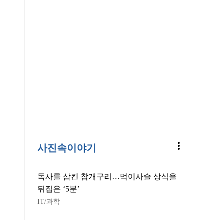
more_vert
사진속이야기
독사를 삼킨 참개구리…먹이사슬 상식을
뒤집은 ‘5분’
IT/과학