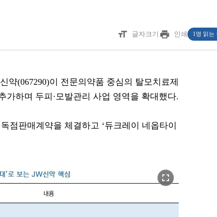
format_size
print
글자크기
인쇄
1명 읽는
JW신약(067290)이 전문의약품 중심의 탈모치료제
추가하며 두피·모발관리 사업 영역을 확대했다.
 독점판매계약을 체결하고 ‘듀크레이 네옵타이
fullscreen