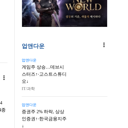
more_vert
업앤다운
업앤다운
게임주 상승…데브시
스터즈↑·고스트스튜디
more_vert
오↓
IT/과학
4
업앤다운
4종
증권주 2% 하락, 상상
인증권↑·한국금융지주
↓