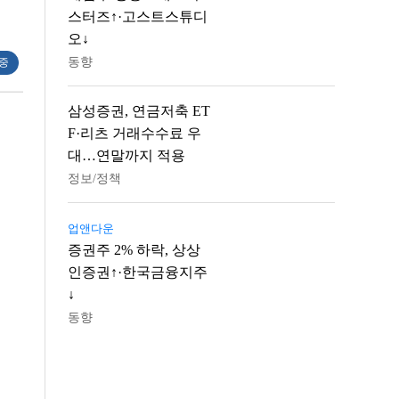
스터즈↑·고스트스튜디
오↓
동향
 중
삼성증권, 연금저축 ET
F·리츠 거래수수료 우
대…연말까지 적용
정보/정책
업앤다운
증권주 2% 하락, 상상
인증권↑·한국금융지주
↓
동향