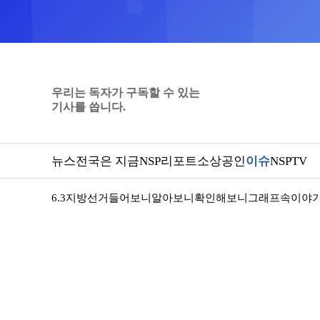
우리는 독자가 구독할 수 있는
기사를 씁니다.
뉴스
전국은 지금
NSP리포트
소상공인
이슈
NSPTV
6.3지방선거
들어보니
알아보니
확인해보니
그래프속이야