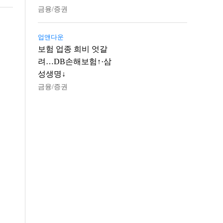
금융/증권
업앤다운
보험 업종 희비 엇갈
려…DB손해보험↑·삼
성생명↓
금융/증권