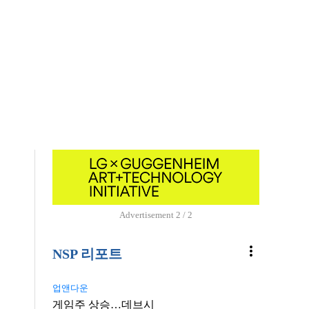
Advertisement
2 / 2
more_vert
NSP 리포트
업앤다운
게임주 상승…데브시