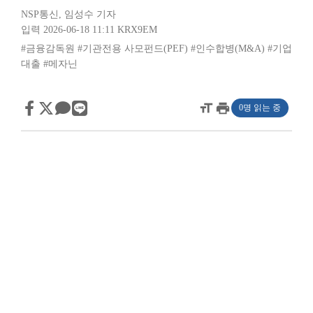
NSP통신
,
임성수 기자
입력 2026-06-18 11:11
KRX9EM
#금융감독원
#기관전용 사모펀드(PEF)
#인수합병(M&A)
#기업
대출
#메자닌
format_size
print
0명 읽는 중