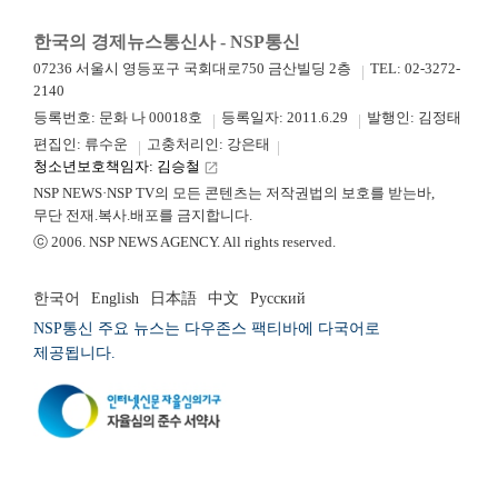
한국의 경제뉴스통신사 - NSP통신
07236 서울시 영등포구 국회대로750 금산빌딩 2층
TEL: 02-3272-
2140
등록번호: 문화 나 00018호
등록일자: 2011.6.29
발행인: 김정태
편집인: 류수운
고충처리인: 강은태
청소년보호책임자: 김승철
launch
NSP NEWS·NSP TV의 모든 콘텐츠는 저작권법의 보호를 받는바,
무단 전재.복사.배포를 금지합니다.
ⓒ 2006. NSP NEWS AGENCY. All rights reserved.
한국어
English
日本語
中文
Русский
NSP통신 주요 뉴스는 다우존스 팩티바에 다국어로
제공됩니다.