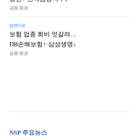
금융/증권
업앤다운
보험 업종 희비 엇갈려…
DB손해보험↑·삼성생명↓
금융/증권
NSP 주요뉴스