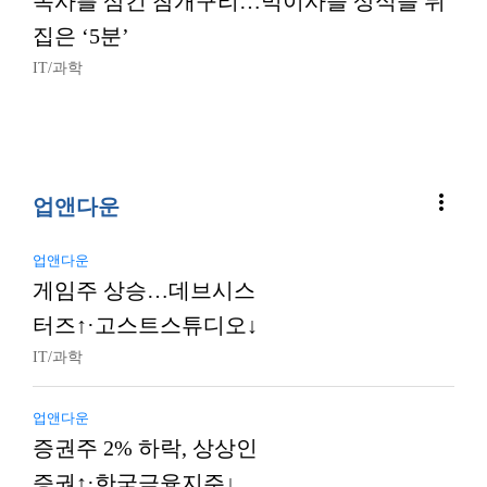
독사를 삼킨 참개구리…먹이사슬 상식을 뒤
집은 ‘5분’
IT/과학
more_vert
업앤다운
업앤다운
게임주 상승…데브시스
터즈↑·고스트스튜디오↓
IT/과학
업앤다운
증권주 2% 하락, 상상인
증권↑·한국금융지주↓