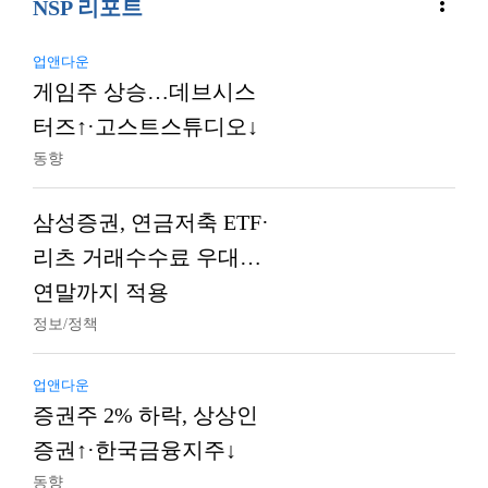
more_vert
NSP 리포트
업앤다운
게임주 상승…데브시스
터즈↑·고스트스튜디오↓
동향
삼성증권, 연금저축 ETF·
리츠 거래수수료 우대…
연말까지 적용
정보/정책
업앤다운
증권주 2% 하락, 상상인
증권↑·한국금융지주↓
동향