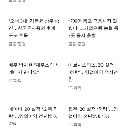
‘오너 3세’ 김동윤 상무 승
“700만 동포 금융시장 열
진…한국투자증권 후계
렸다”…기업은행·농협 등
구도 주목
7곳 동시 출발
금융/증권
금융/증권
배우 박지현 “제우스의 세
데브시스터즈, 2Q 실적
계에서 만나요”
‘하락’…영업이익 적자전
환
IT/과학
IT/과학
네이버, 2Q 실적 ‘소폭 하
웹젠, 2Q 실적 ‘하락’…영
락’…영업이익 전년比 0.
업이익 전년比 8.4%↓
2%↓
IT/과학