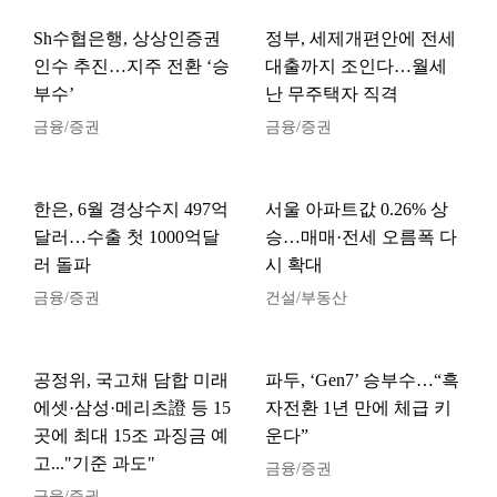
Sh수협은행, 상상인증권
정부, 세제개편안에 전세
인수 추진…지주 전환 ‘승
대출까지 조인다…월세
부수’
난 무주택자 직격
금융/증권
금융/증권
한은, 6월 경상수지 497억
서울 아파트값 0.26% 상
달러…수출 첫 1000억달
승…매매·전세 오름폭 다
러 돌파
시 확대
금융/증권
건설/부동산
공정위, 국고채 담합 미래
파두, ‘Gen7’ 승부수…“흑
에셋·삼성·메리츠證 등 15
자전환 1년 만에 체급 키
곳에 최대 15조 과징금 예
운다”
고..."기준 과도"
금융/증권
금융/증권