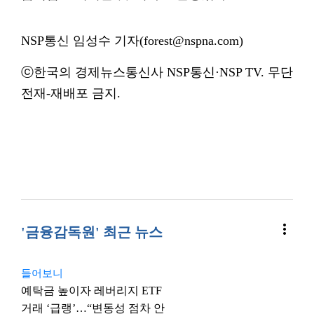
NSP통신 임성수 기자(forest@nspna.com)
ⓒ한국의 경제뉴스통신사 NSP통신·NSP TV. 무단
전재-재배포 금지.
more_vert
'금융감독원' 최근 뉴스
들어보니
예탁금 높이자 레버리지 ETF
거래 ‘급랭’…“변동성 점차 안