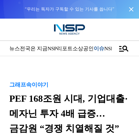
close
NSP통신을 구글 선호 매체로 추가
바로가기
manage_search
뉴스
전국은 지금
NSP리포트
소상공인
이슈
NSPTV
그래프속이야기
PEF 168조원 시대, 기업대출·
메자닌 투자 4배 급증…
금감원 “경쟁 치열해질 것”