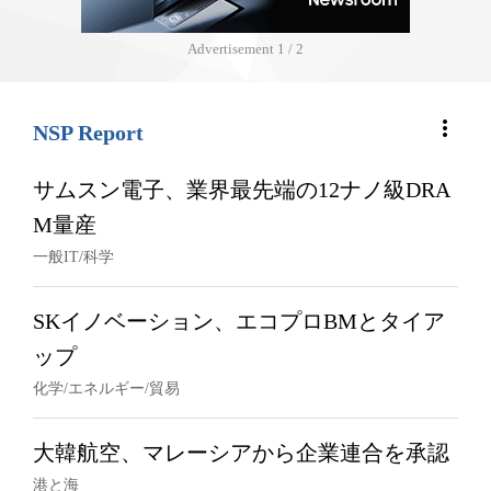
Advertisement
1 / 2
more_vert
NSP Report
サムスン電子、業界最先端の12ナノ級DRA
M量産
一般IT/科学
SKイノベーション、エコプロBMとタイア
ップ
化学/エネルギー/貿易
大韓航空、マレーシアから企業連合を承認
港と海