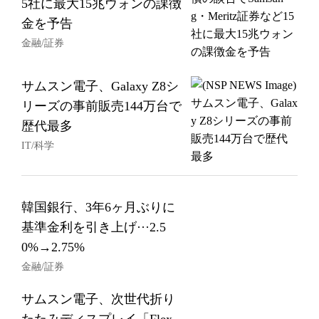
5社に最大15兆ウォンの課徴
金を予告
金融/証券
サムスン電子、Galaxy Z8シ
リーズの事前販売144万台で
歴代最多
IT/科学
韓国銀行、3年6ヶ月ぶりに
基準金利を引き上げ···2.5
0%→2.75%
金融/証券
サムスン電子、次世代折り