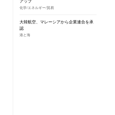
アップ
化学/エネルギー/貿易
大韓航空、マレーシアから企業連合を承
認
港と海