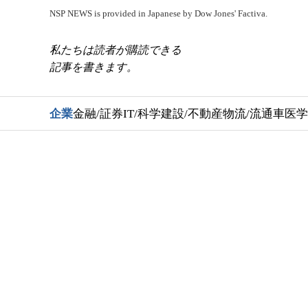
NSP NEWS is provided in Japanese by Dow Jones' Factiva.
私たちは読者が購読できる
記事を書きます。
企業
金融/証券
IT/科学
建設/不動産
物流/流通
車
医学