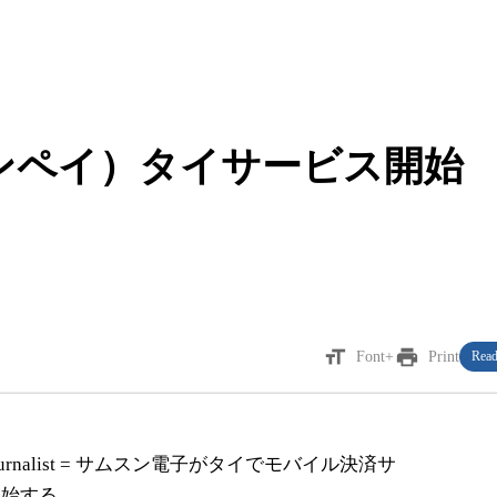
サムスンペイ）タイサービス開始
format_size
print
Font+
Print
Read
NG Journalist = サムスン電子がタイでモバイル決済サ
開始する。