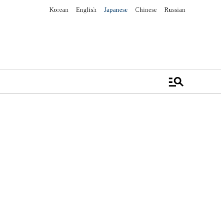
Korean
English
Japanese
Chinese
Russian
manage_search