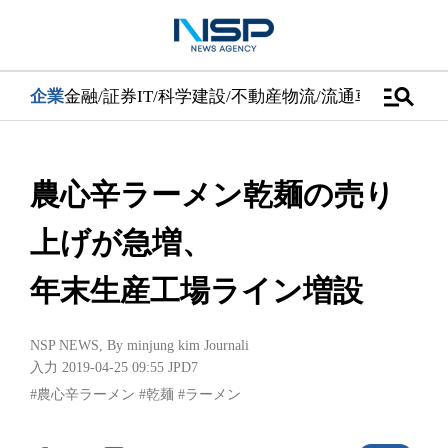
manage_search
企業
金融/証券
IT/科学
建設/不動産
物流/流通
車
医学/健康
農心辛ラーメン乾麺の売り
上げが急増、
年末生産工場ライン増設
NSP NEWS
, By
minjung kim Journali
入力 2019-04-25 09:55
JPD7
#農心辛ラーメン
#乾麺
#ラーメン