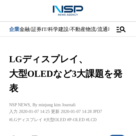
manage_search
企業
金融/証券
IT/科学
建設/不動産
物流/流通
車
医学/健康
LGディスプレイ、
大型OLEDなど3大課題を発
表
NSP NEWS
, By
minjung kim Journali
入力 2020-01-07 14:25
更新 2020-01-07 14:28
JPD7
#LGディスプレイ
#大型OLED
#P-OLED
#LCD