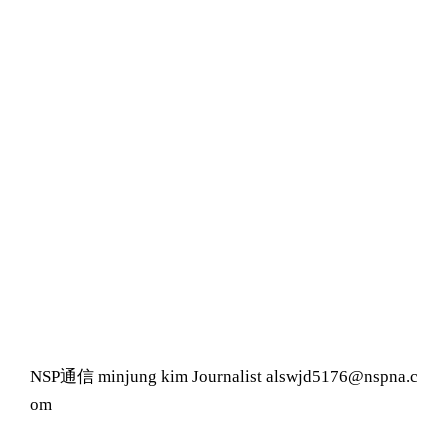
NSP通信 minjung kim Journalist alswjd5176@nspna.c
om