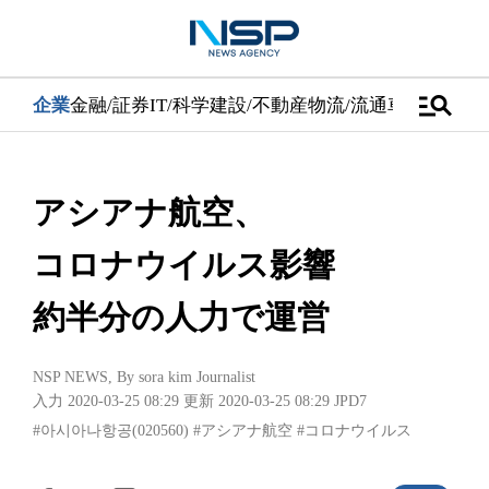
manage_search
企業
金融/証券
IT/科学
建設/不動産
物流/流通
車
医学/健康
アシアナ航空、
コロナウイルス影響
約半分の人力で運営
NSP NEWS
, By
sora kim Journalist
入力 2020-03-25 08:29
更新 2020-03-25 08:29
JPD7
#아시아나항공(020560)
#アシアナ航空
#コロナウイルス