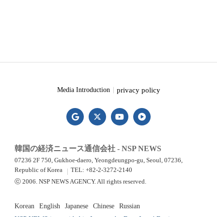
privacy policy
Media Introduction
韓国の経済ニュース通信会社 - NSP NEWS
07236 2F 750, Gukhoe-daero, Yeongdeungpo-gu, Seoul, 07236,
Republic of Korea
TEL: +82-2-3272-2140
ⓒ 2006. NSP NEWS AGENCY. All rights reserved.
Korean
English
Japanese
Chinese
Russian