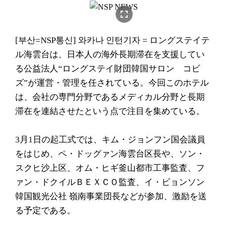
fullscreen
[부산=NSP통신] 와카나 인턴기자 = ロングステイテ
ル海雲台は、日本人の海外長期滞在を支援してい
る公益法人“ロングステイ財団韓国サロン コビ
ズ”が運営・管理を任されている。今回このホテル
は、会社の専門分野であるメディカル分野と長期
滞在を連結させたという点で注目を集めている。
3月1日の起工式では、キム・ジョンフン国会議員
をはじめ、ペ・ドッグァン海雲台区長や、ソン・
スクヒ沙上区、オム・ヒギ釜山都市工事監査、フ
ァン・ドクイルＢＥＸＣＯ監査、イ・ビョンソン
韓国観光公社 嶺南事業団長などが参加、激励を送
る予定である。