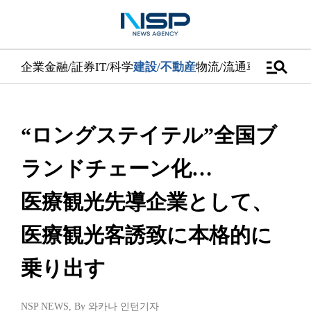
manage_search
企業
金融/証券
IT/科学
建設/不動産
物流/流通
車
医学/健康
“ロングステイテル”全国ブ
ランドチェーン化…
医療観光先導企業として、
医療観光客誘致に本格的に
乗り出す
NSP NEWS
, By
와카나 인턴기자