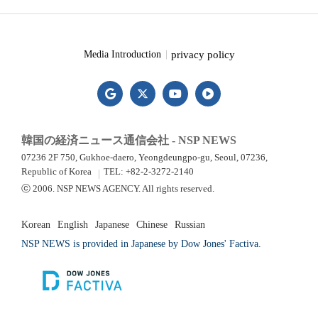
privacy policy
Media Introduction
韓国の経済ニュース通信会社 - NSP NEWS
07236 2F 750, Gukhoe-daero, Yeongdeungpo-gu, Seoul, 07236,
Republic of Korea
TEL: +82-2-3272-2140
ⓒ 2006. NSP NEWS AGENCY. All rights reserved.
Korean
English
Japanese
Chinese
Russian
NSP NEWS is provided in Japanese by Dow Jones' Factiva.