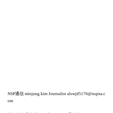
NSP通信 minjung kim Journalist alswjd5176@nspna.c
om