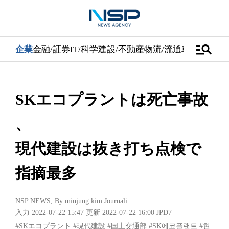
manage_search
企業
金融/証券
IT/科学
建設/不動産
物流/流通
車
医学/健康
SKエコプラントは死亡事故
、
現代建設は抜き打ち点検で
指摘最多
NSP NEWS
, By
minjung kim Journali
入力 2022-07-22 15:47
更新 2022-07-22 16:00
JPD7
#SKエコプラント
#現代建設
#国土交通部
#SK에코플랜트
#현