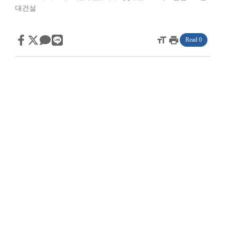
대건설
format_size
print
Read 0