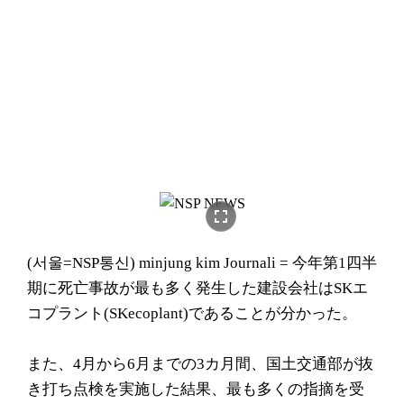
fullscreen
(서울=NSP통신) minjung kim Journali = 今年第1四半
期に死亡事故が最も多く発生した建設会社はSKエ
コプラント(SKecoplant)であることが分かった。
また、4月から6月までの3カ月間、国土交通部が抜
き打ち点検を実施した結果、最も多くの指摘を受