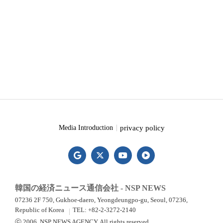
privacy policy
Media Introduction
韓国の経済ニュース通信会社 - NSP NEWS
07236 2F 750, Gukhoe-daero, Yeongdeungpo-gu, Seoul, 07236,
Republic of Korea
TEL: +82-2-3272-2140
ⓒ 2006. NSP NEWS AGENCY. All rights reserved.