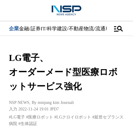
manage_search
企業
金融/証券
IT/科学
建設/不動産
物流/流通
車
医学/健康
LG電子、
オーダーメード型医療ロボ
ットサービス強化
NSP NEWS
, By
minjung kim Journali
入力 2022-11-24 19:01
JPD7
#LG電子
#医療ロボット
#LGクロイロボット
#延世セブランス
病院
#生体認証