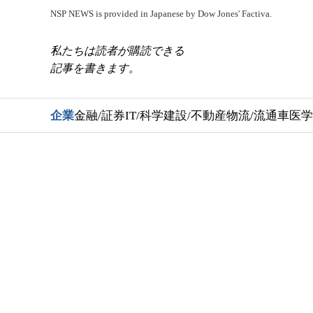
NSP NEWS is provided in Japanese by Dow Jones' Factiva.
私たちは読者が購読できる
記事を書きます。
企業
金融/証券
IT/科学
建設/不動産
物流/流通
車
医学