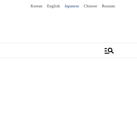
Korean
English
Japanese
Chinese
Russian
manage_search