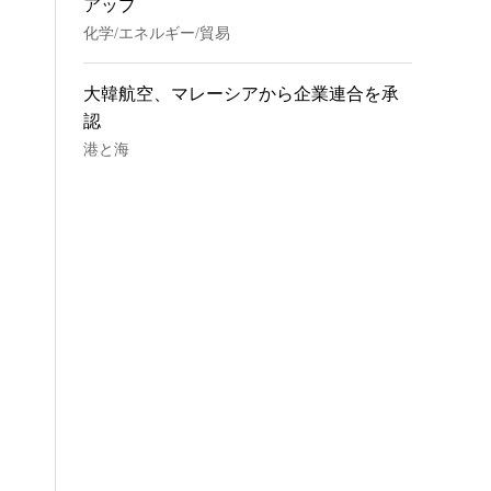
アップ
化学/エネルギー/貿易
大韓航空、マレーシアから企業連合を承
認
港と海