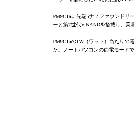
PM9C1aに先端5ナノファウンド
ーと第7世代V-NANDを搭載し、
PM9C1aの1W（ワット）当たり
た。ノートパソコンの節電モードで