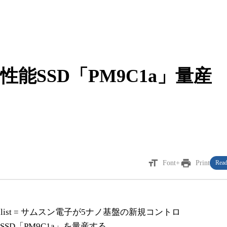
能SSD「PM9C1a」量産
format_size
print
Font+
Print
Read
m Journalist = サムスン電子が5ナノ基盤の新規コントロ
SD「PM9C1a」を量産する。