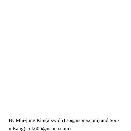
By Min-jung Kim(alswjd5176@nspna.com) and Soo-i
n Kang(sink606@nspna.com)