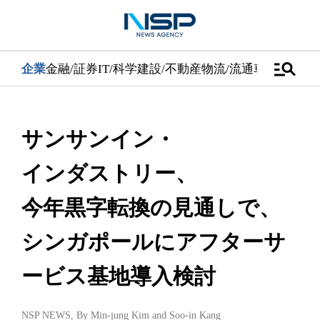
manage_search
企業
金融/証券
IT/科学
建設/不動産
物流/流通
車
医学/健康
サンサンイン・
インダストリー、
今年黒字転換の見通しで、
シンガポールにアフターサ
ービス基地導入検討
NSP NEWS
, By
Min-jung Kim
and
Soo-in Kang