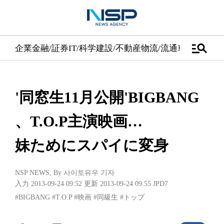
manage_search
企業
金融/証券
IT/科学
建設/不動産
物流/流通
車
医学/健康
'同窓生11月公開'BIGBANG
、T.O.P主演映画…
妹ためにスパイに変身
NSP NEWS
, By
사이토유우 기자
入力 2013-09-24 09:52
更新 2013-09-24 09:55
JPD7
#BIGBANG
#T.O.P
#映画
#同級生
#トップ