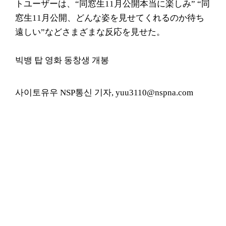
トユーザーは、“同窓生11月公開本当に楽しみ” “同
窓生11月公開、どんな姿を見せてくれるのか待ち
遠しい”などさまざまな反応を見せた。
빅뱅 탑 영화 동창생 개봉
사이토유우 NSP통신 기자, yuu3110@nspna.com