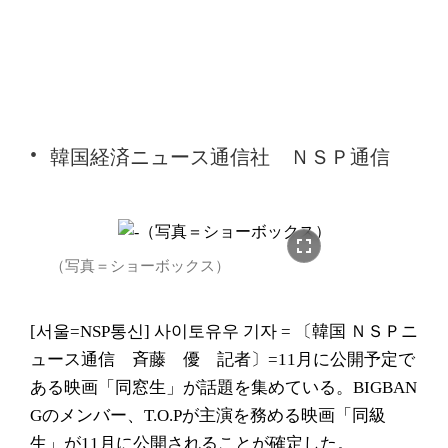
韓国経済ニュース通信社 ＮＳＰ通信
fullscreen
（写真＝ショーボックス）
[서울=NSP통신] 사이토유우 기자 = 〔韓国 ＮＳＰニ
ュース通信 斉藤 優 記者〕=11月に公開予定で
ある映画「同窓生」が話題を集めている。BIGBAN
Gのメンバー、T.O.Pが主演を務める映画「同級
生」が11月に公開されることが確定した。