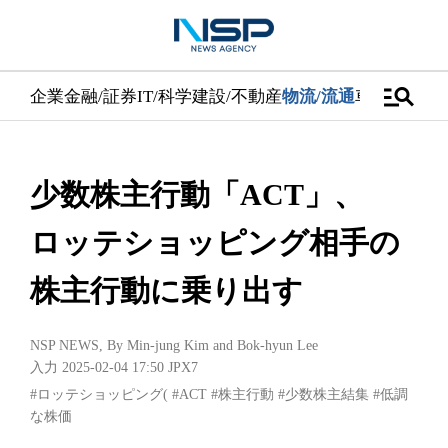
manage_search
企業
金融/証券
IT/科学
建設/不動産
物流/流通
車
医学/健康
少数株主行動「ACT」、
ロッテショッピング相手の
株主行動に乗り出す
NSP NEWS
, By
Min-jung Kim
and
Bok-hyun Lee
入力 2025-02-04 17:50
JPX7
#ロッテショッピング(
#ACT
#株主行動
#少数株主結集
#低調
な株価