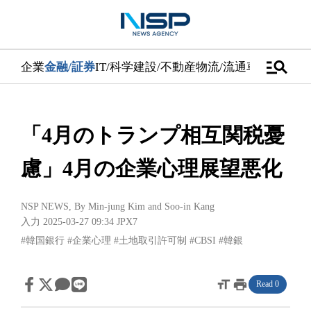
manage_search
企業
金融/証券
IT/科学
建設/不動産
物流/流通
車
医学/健康
「4月のトランプ相互関税憂
慮」4月の企業心理展望悪化
NSP NEWS
, By
Min-jung Kim
and
Soo-in Kang
入力 2025-03-27 09:34
JPX7
#韓国銀行
#企業心理
#土地取引許可制
#CBSI
#韓銀
format_size
print
Read 0