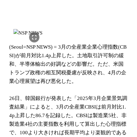
fullscreen
(Seoul=NSP NEWS) = 3月の全産業企業心理指数(CB
SI)が前月対比1.4p上昇した。土地取引許可制の緩
和、半導体輸出の好調などの影響だ。ただ、米国
トランプ政権の相互関税憂慮が反映され、4月の企
業心理展望は再び悪化した。
26日、韓国銀行が発表した「2025年3月企業景気調
査結果」によると、3月の全産業CBSIは前月対比1.
4p上昇した86.7を記録した。CBSIは製造業5社、非
製造業4社の主要指数を利用して算出した心理指標
で、100より大きければ長期平均より楽観的である