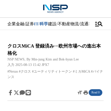
manage_search
企業
金融/証券
IT/科学
建設/不動産
物流/流通
車
医学/健康
クロスMiCA 登録済み···欧州市場への進出本
格化
NSP NEWS
, By
Min-jung Kim
and
Bok-hyun Lee
入力 2025-08-13 15:42
JPX7
#Nexus
#クロス
#ユーティリティトークン
#ミカMiCA
#バイナ
ンス
format_size
print
Read 0