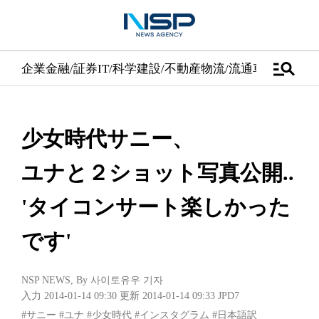
manage_search
企業
金融/証券
IT/科学
建設/不動産
物流/流通
車
医学/健康
少女時代サニー、
ユナと２ショット写真公開..
'タイコンサート楽しかった
です'
NSP NEWS
, By
사이토유우 기자
入力 2014-01-14 09:30
更新 2014-01-14 09:33
JPD7
#サニー
#ユナ
#少女時代
#インスタグラム
#日本語訳