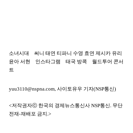
소녀시대 써니 태연 티파니 수영 효연 제시카 유리
윤아 서현 인스타그램 태국 방콕 월드투어 콘서
트
yuu3110@nspna.com, 사이토유우 기자(NSP통신)
<저작권자ⓒ 한국의 경제뉴스통신사 NSP통신. 무단
전재-재배포 금지.>