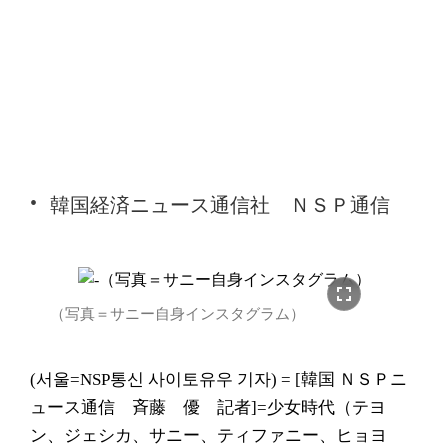
韓国経済ニュース通信社 ＮＳＰ通信
fullscreen
（写真＝サニー自身インスタグラム）
(서울=NSP통신 사이토유우 기자) = [韓国 ＮＳＰニ
ュース通信 斉藤 優 記者]=少女時代（テヨ
ン、ジェシカ、サニー、ティファニー、ヒョヨ