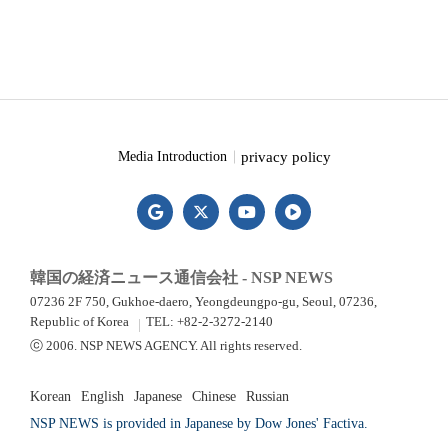
privacy policy
Media Introduction
韓国の経済ニュース通信会社 - NSP NEWS
07236 2F 750, Gukhoe-daero, Yeongdeungpo-gu, Seoul, 07236,
Republic of Korea
TEL: +82-2-3272-2140
ⓒ 2006. NSP NEWS AGENCY. All rights reserved.
Korean
English
Japanese
Chinese
Russian
NSP NEWS is provided in Japanese by Dow Jones' Factiva.