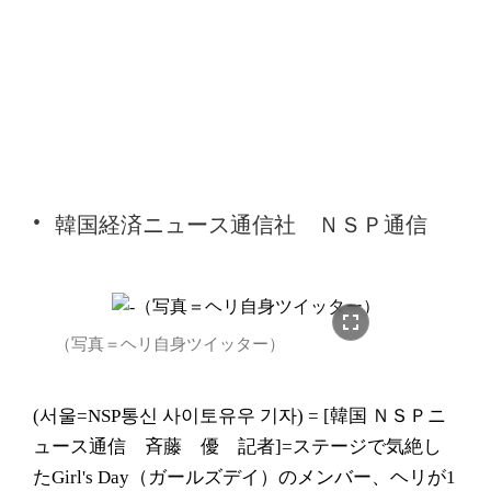
韓国経済ニュース通信社 ＮＳＰ通信
fullscreen
（写真＝ヘリ自身ツイッター）
(서울=NSP통신 사이토유우 기자) = [韓国 ＮＳＰニ
ュース通信 斉藤 優 記者]=ステージで気絶し
たGirl's Day（ガールズデイ）のメンバー、ヘリが1