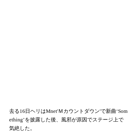
去る16日ヘリはMnet'Ｍカウントダウン'で新曲‘Som
ething’を披露した後、風邪が原因でステージ上で
気絶した。