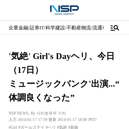
manage_search
企業
金融/証券
IT/科学
建設/不動産
物流/流通
車
医学/健康
'気絶' Girl's Dayヘリ、今日
（17日）
ミュージックバンク'出演...“
体調良くなった”
NSP NEWS
, By
사이토유우 기자
入力 2014-01-17 17:59
更新 2014-01-17 18:00
JPD7
#Girl
#ガールズデイ
#ヘリ
#気絶
#新曲