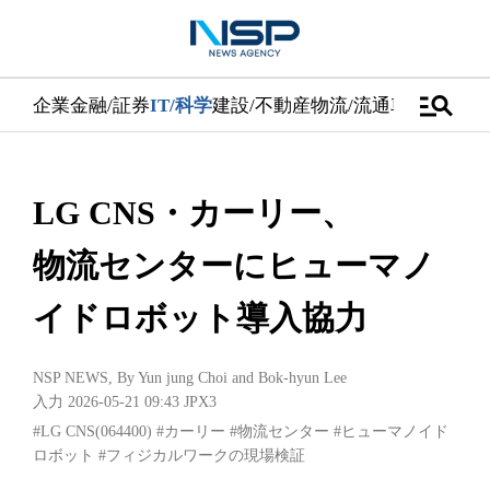
manage_search
企業
金融/証券
IT/科学
建設/不動産
物流/流通
車
医学/健康
LG CNS・カーリー、
物流センターにヒューマノ
イドロボット導入協力
NSP NEWS
, By
Yun jung Choi
and
Bok-hyun Lee
入力 2026-05-21 09:43
JPX3
#LG CNS(064400)
#カーリー
#物流センター
#ヒューマノイド
ロボット
#フィジカルワークの現場検証