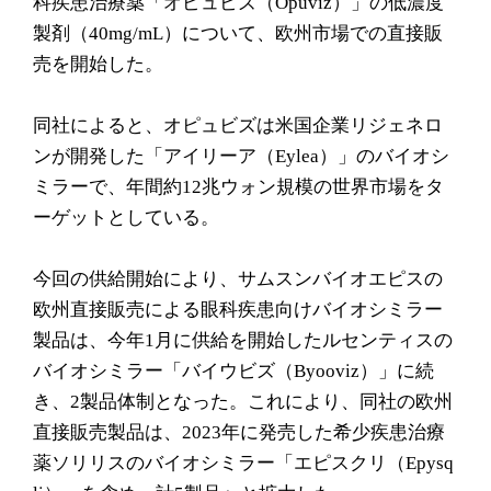
科疾患治療薬「オピュビズ（Opuviz）」の低濃度
製剤（40mg/mL）について、欧州市場での直接販
売を開始した。
同社によると、オピュビズは米国企業リジェネロ
ンが開発した「アイリーア（Eylea）」のバイオシ
ミラーで、年間約12兆ウォン規模の世界市場をタ
ーゲットとしている。
今回の供給開始により、サムスンバイオエピスの
欧州直接販売による眼科疾患向けバイオシミラー
製品は、今年1月に供給を開始したルセンティスの
バイオシミラー「バイウビズ（Byooviz）」に続
き、2製品体制となった。これにより、同社の欧州
直接販売製品は、2023年に発売した希少疾患治療
薬ソリリスのバイオシミラー「エピスクリ（Epysq