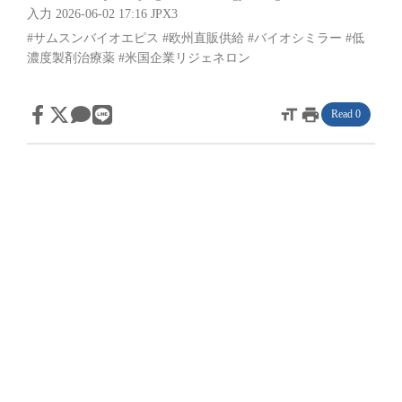
入力 2026-06-02 17:16
JPX3
#サムスンバイオエピス
#欧州直販供給
#バイオシミラー
#低
濃度製剤治療薬
#米国企業リジェネロン
format_size
print
Read 0