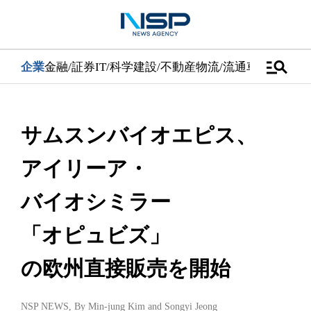
manage_search
企業
金融/証券
IT/科学
建設/不動産
物流/流通
車
医学/健康
サムスンバイオエピス、
アイリーア・
バイオシミラー
「オピュビズ」
の欧州直接販売を開始
NSP NEWS
, By
Min-jung Kim
and
Songyi Jeong