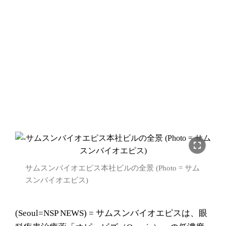
fullscreen
サムスンバイオエピス本社ビルの全景 (Photo = サム
スンバイオエピス)
(Seoul=NSP NEWS) = サムスンバイオエピスは、眼