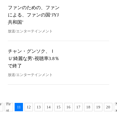
ファンのための、ファン
による、ファンの国‘JYJ
共和国’
放送/エンターテインメント
チャン・グンソク、Ｉ
Ｕ'綺麗な男'-視聴率3.8％
で終了
放送/エンターテインメント
e
Fir
11
12
13
14
15
16
17
18
19
20
st
x