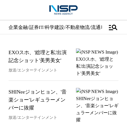
manage_search
企業
金融/証券
IT/科学
建設/不動産
物流/流通
車
医学/健康
EXOスホ、'総理と私'出演
記念ショット'美男美女'
放送/エンターテインメント
SHINeeジョンヒョン、'音
楽ショー'レギュラーメン
バーに抜擢
放送/エンターテインメント