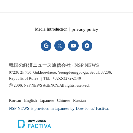
privacy policy
Media Introduction
韓国の経済ニュース通信会社 - NSP NEWS
07236 2F 750, Gukhoe-daero, Yeongdeungpo-gu, Seoul, 07236,
Republic of Korea
TEL: +82-2-3272-2140
ⓒ 2006. NSP NEWS AGENCY. All rights reserved.
Korean
English
Japanese
Chinese
Russian
NSP NEWS is provided in Japanese by Dow Jones' Factiva.