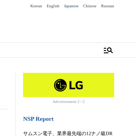
Korean
English
Japanese
Chinese
Russian
manage_search
Advertisement
2 / 2
NSP Report
サムスン電子、業界最先端の12ナノ級DR