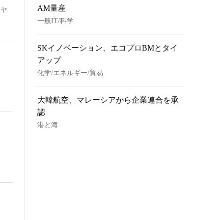
AM量産
キャ
一般IT/科学
SKイノベーション、エコプロBMとタイ
アップ
化学/エネルギー/貿易
大韓航空、マレーシアから企業連合を承
認
港と海