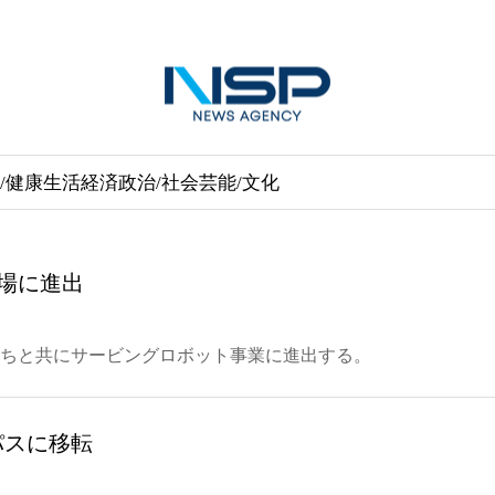
/健康
生活経済
政治/社会
芸能/文化
市場に進出
兄弟たちと共にサービングロボット事業に進出する。
パスに移転