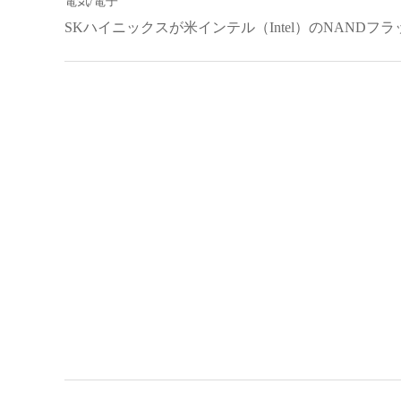
電気/電子
SKハイニックスが米インテル（Intel）のNAND