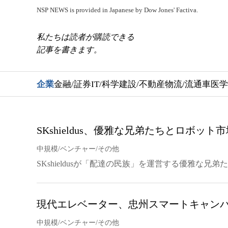
NSP NEWS is provided in Japanese by Dow Jones' Factiva.
私たちは読者が購読できる
記事を書きます。
企業
金融/証券
IT/科学
建設/不動産
物流/流通
車
医学
SKshieldus、優雅な兄弟たちとロボット
中規模/ベンチャー/その他
SKshieldusが「配達の民族」を運営する優雅な
現代エレベーター、忠州スマートキャン
中規模/ベンチャー/その他