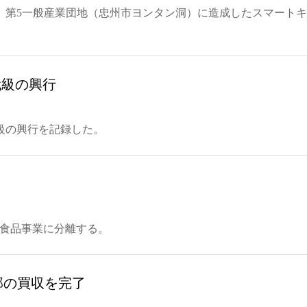
）第5一般産業団地（忠州市ヨンタン洞）に造成したスマート
代級の興行
代級の興行を記録した。
n）食品事業に分離する。
部の買収を完了