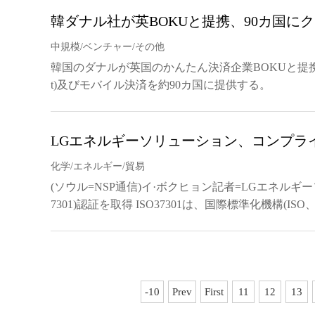
韓ダナル社が英BOKUと提携、90カ国に
中規模/ベンチャー/その他
韓国のダナルが英国のかんたん決済企業BOKUと提携を結び、B
t)及びモバイル決済を約90カ国に提供する。
LGエネルギーソリューション、コンプラ
化学/エネルギー/貿易
(ソウル=NSP通信)イ·ボクヒョン記者=LGエネル
7301)認証を取得 ISO37301は、国際標準化機構(ISO、Internatio
-10
Prev
First
11
12
13