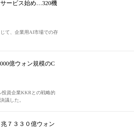
サービス始め…320機
を通じて、企業用AI市場での存
兆2000億ウォン規模のC
ル投資企業KKRとの戦略的
を決議した。
２３兆７３３０億ウォン