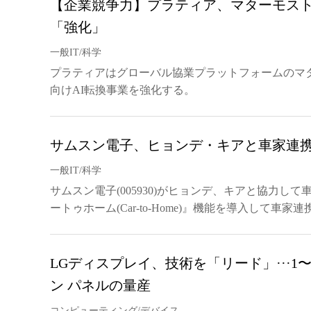
【企業競争力】プラティア、マターモストと
「強化」
一般IT/科学
プラティアはグローバル協業プラットフォームのマ
向けAI転換事業を強化する。
サムスン電子、ヒョンデ・キアと車家連
一般IT/科学
サムスン電子(005930)がヒョンデ、キアと協力し
ートゥホーム(Car-to-Home)』機能を導入して車
LGディスプレイ、技術を「リード」···1〜1
ン パネルの量産
コンピューティング/デバイス