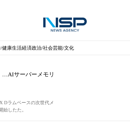
/健康
生活経済
政治/社会
芸能/文化
』…AIサーバーメモリ
DDR5X Dラムベースの次世代メ
を開始したた。