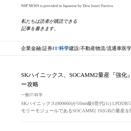
NSP NEWS is provided in Japanese by Dow Jones' Factiva.
私たちは読者が購読できる
記事を書きます。
企業
金融/証券
IT/科学
建設/不動産
物流/流通
車
医学
SKハイニックス、SOCAMM2量産『強化
ー攻略
一般IT/科学
SKハイニックス(000660)が10nm級6世代(1c) LP
モリーモジュールであるSOCAMM2 192GBの量産