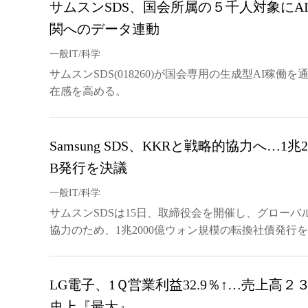
サムスンSDS、国会所属の５千人対象にAI
関へのデータ連動
一般IT/科学
サムスンSDS(018260)が国会専用の生成型AI稼働
在感を高める。
Samsung SDS、KKRと戦略的協力へ…1
B発行を決議
一般IT/科学
サムスンSDSは15日、取締役会を開催し、グローバ
協力のため、1兆2000億ウォン規模の転換社債発行
LG電子、1Ｑ営業利益32.9％↑…売上高
史上『最大』