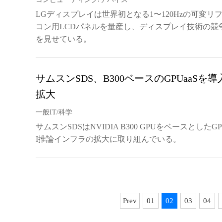
LGディスプレイは世界初となる1〜120Hzの可変
コン用LCDパネルを量産し、ディスプレイ技術の競
を見せている。
サムスンSDS、B300ベースのGPUaaSを導
拡大
一般IT/科学
サムスンSDSはNVIDIA B300 GPUをベースとした
I推論インフラの拡大に取り組んでいる。
Prev
01
02
03
04