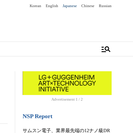
Korean
English
Japanese
Chinese
Russian
manage_search
Advertisement
1 / 2
NSP Report
サムスン電子、業界最先端の12ナノ級DR