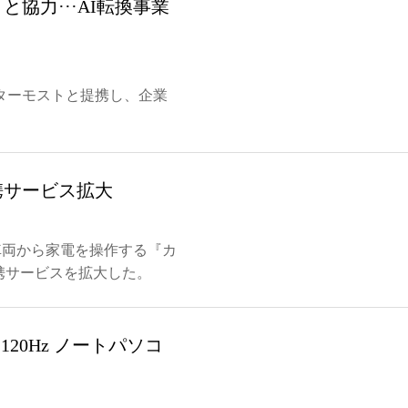
協力···AI転換事業
ターモストと提携し、企業
携サービス拡大
て車両から家電を操作する『カ
家連携サービスを拡大した。
20Hz ノートパソコ