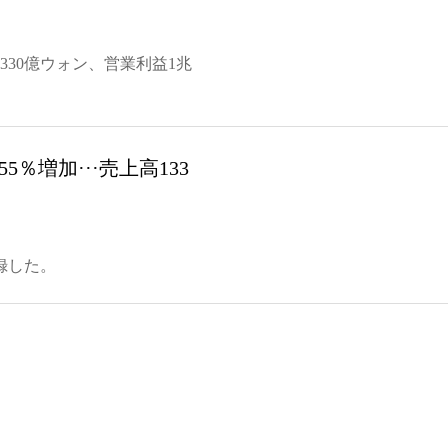
兆7330億ウォン、営業利益1兆
％増加···売上高133
録した。