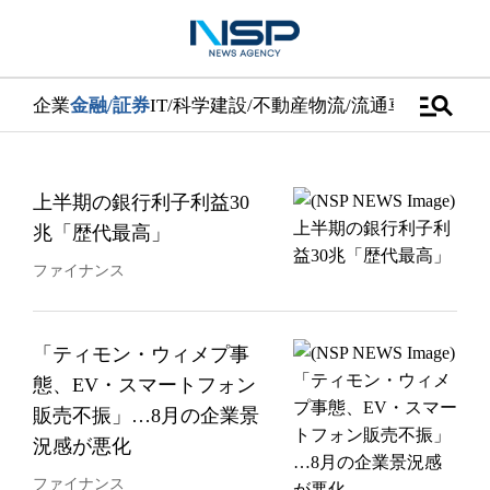
manage_search
企業
金融/証券
IT/科学
建設/不動産
物流/流通
車
医学/健康
上半期の銀行利子利益30
兆「歴代最高」
ファイナンス
「ティモン・ウィメプ事
態、EV・スマートフォン
販売不振」…8月の企業景
況感が悪化
ファイナンス