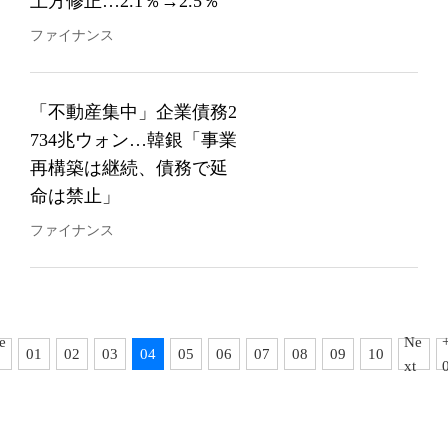
上方修正…2.1％→2.5％
ファイナンス
「不動産集中」企業債務2
734兆ウォン…韓銀「事業
再構築は継続、債務で延
命は禁止」
ファイナンス
e
Ne
01
02
03
04
05
06
07
08
09
10
xt