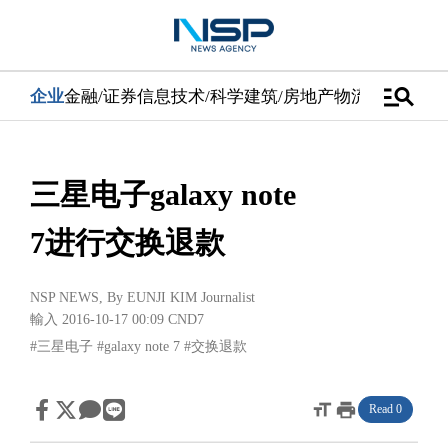
manage_search
企业
金融/证券
信息技术/科学
建筑/房地产
物流/配送
汽车
三星电子galaxy note
7进行交换退款
NSP NEWS
, By
EUNJI KIM Journalist
輸入 2016-10-17 00:09
CND7
#三星电子
#galaxy note 7
#交换退款
format_size
print
Read 0