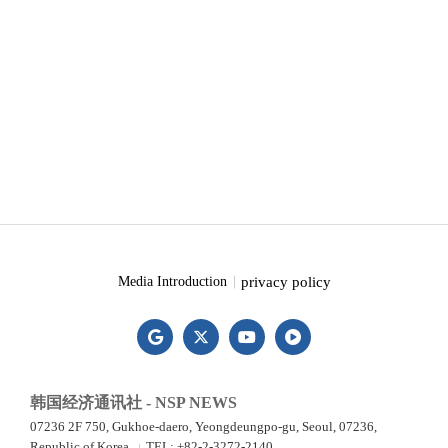
privacy policy
Media Introduction
韩国经济通讯社 - NSP NEWS
07236 2F 750, Gukhoe-daero, Yeongdeungpo-gu, Seoul, 07236,
Republic of Korea
TEL: +82-2-3272-2140