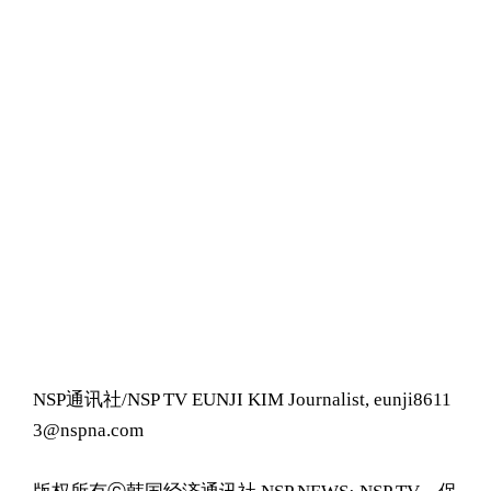
NSP通讯社/NSP TV EUNJI KIM Journalist, eunji8611
3@nspna.com