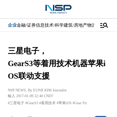
manage_search
企业
金融/证券
信息技术/科学
建筑/房地产
物流/配送
汽车
三星电子，
GearS3等着用技术机器苹果i
OS联动支援
NSP NEWS
, By
EUNJI KIM Journalist
輸入 2017-01-09 22:40
CND7
#三星电子
#GearS3
#着用技术
#苹果iOS
#Gear Fit