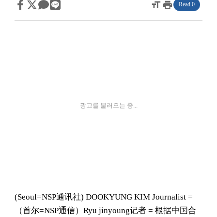
format_size
print
Read 0
광고를 불러오는 중...
(Seoul= NSP通讯社) DOOKYUNG KIM Journalist =
（首尔=NSP通信）Ryu jinyoung记者 = 根据中国合