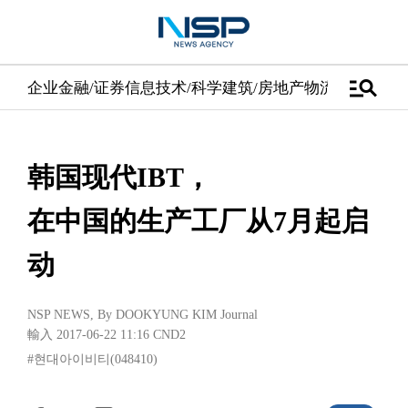
manage_search
企业
金融/证券
信息技术/科学
建筑/房地产
物流/配送
汽车
韩国现代IBT，
在中国的生产工厂从7月起启
动
NSP NEWS
, By
DOOKYUNG KIM Journal
輸入 2017-06-22 11:16
CND2
#현대아이비티(048410)