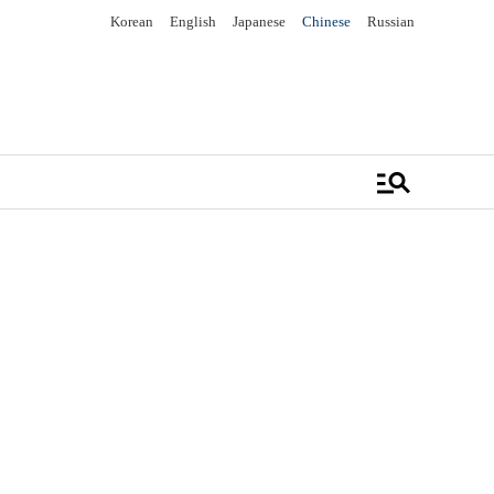
Korean
English
Japanese
Chinese
Russian
manage_search