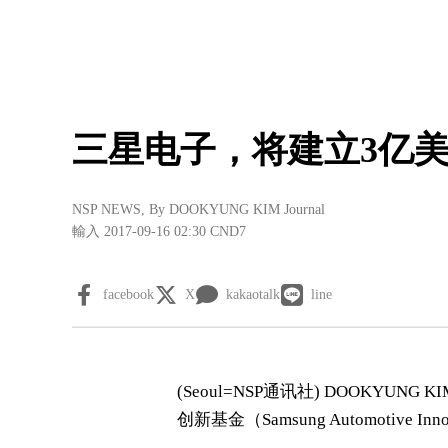
三星电子，将建立3亿
NSP NEWS
, By
DOOKYUNG KIM Journal
輸入 2017-09-16 02:30
CND7
facebook
X
kakaotalk
line
(Seoul= NSP通讯社) DOOKYUNG
创新基金（Samsung Automotive 