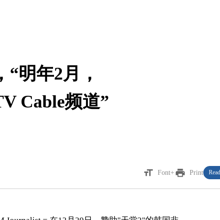
“明年2月，
 Cable频道”
format_size
print
Font+
Print
Read