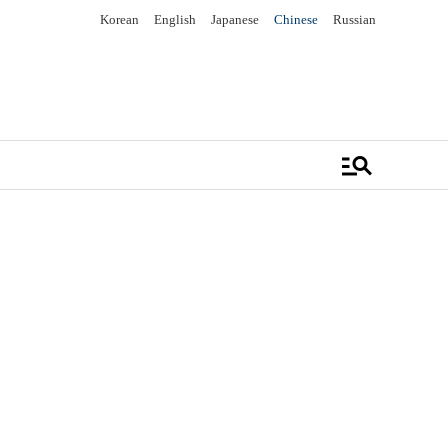
Korean
English
Japanese
Chinese
Russian
manage_search