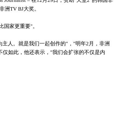
IM Journalist = 在12月29日，赞助"天堂2"的韩国非
洲TV BJ大奖。
比国家更重要"。
为主人。就是我们一起创作的"，"明年2月，非洲
"。 不仅如此，他还表示，"我们会扩张的不仅是内